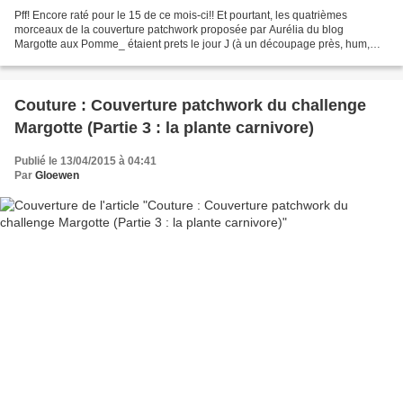
Pff! Encore raté pour le 15 de ce mois-ci!! Et pourtant, les quatrièmes
morceaux de la couverture patchwork proposée par Aurélia du blog
Margotte aux Pomme_ étaient prets le jour J (à un découpage près, hum,
hummm...) . Mais vous savez ce que c'est :...
Couture : Couverture patchwork du challenge
Margotte (Partie 3 : la plante carnivore)
Publié le 13/04/2015 à 04:41
Par
Gloewen