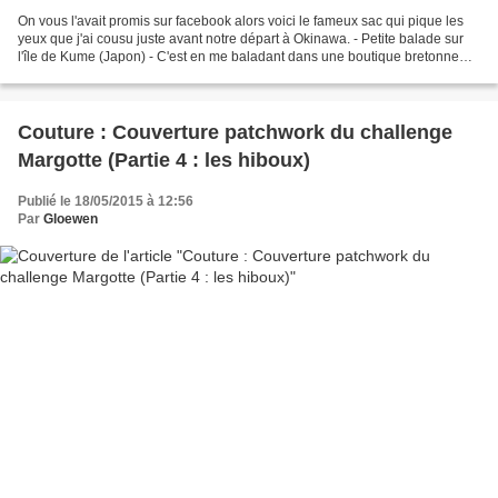
On vous l'avait promis sur facebook alors voici le fameux sac qui pique les
yeux que j'ai cousu juste avant notre départ à Okinawa. - Petite balade sur
l'île de Kume (Japon) - C'est en me baladant dans une boutique bretonne
que j'ai flashé sur le tissu!...
Couture : Couverture patchwork du challenge
Margotte (Partie 4 : les hiboux)
Publié le 18/05/2015 à 12:56
Par
Gloewen