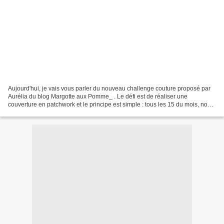
Aujourd'hui, je vais vous parler du nouveau challenge couture proposé par
Aurélia du blog Margotte aux Pomme_ . Le défi est de réaliser une
couverture en patchwork et le principe est simple : tous les 15 du mois, nous
avons un nouveau motif à coudre selon...