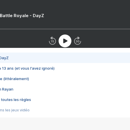
 Battle Royale - DayZ
 DayZ
 a 13 ans (et vous l'avez ignoré)
e (littéralement)
im Rayan
 toutes les règles
s les jeux vidéo
us choquant de Rockstar ? - Le scandale BULLY