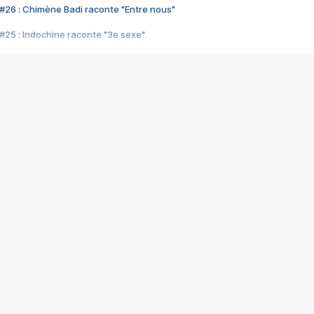
#26 : Chimène Badi raconte "Entre nous"
#25 : Indochine raconte "3e sexe"
#24 : Zaho raconte "C'est chelou"
#23 : Patrick Bruel raconte "Au café des délices"
#22 : Kyo raconte "Le chemin"
#21 : Nolwenn Leroy raconte "Cassé"
#20 : Patrick Hernandez raconte "Born to be alive"
#19 : Lorie raconte "Près de moi"
#18 : Michael Jones raconte "A nos actes manqués" (avec Jean-Jacque
#17 : Khaled raconte "Aïcha"
#16 : Corneille raconte "Parce qu'on vient de loin"
#15 : Indochine raconte "L'aventurier"
14 : Lorie raconte "Sur un air latino"