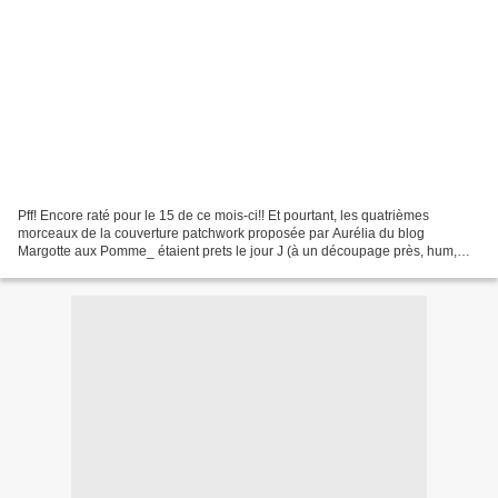
Pff! Encore raté pour le 15 de ce mois-ci!! Et pourtant, les quatrièmes
morceaux de la couverture patchwork proposée par Aurélia du blog
Margotte aux Pomme_ étaient prets le jour J (à un découpage près, hum,
hummm...) . Mais vous savez ce que c'est :...