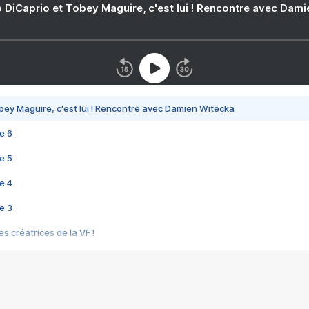
 DiCaprio et Tobey Maguire, c'est lui ! Rencontre avec Dam
bey Maguire, c'est lui ! Rencontre avec Damien Witecka
e 6
e 5
e 4
e 3
s créatrices de la VF !
e 2
e 1
e Mektoub My Love arrive enfin ! Rencontre avec Shaïn Boumedine et Sal