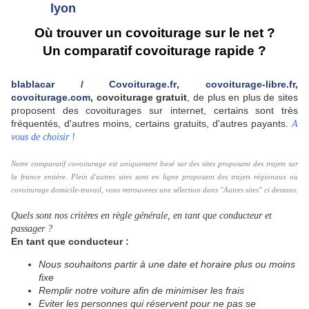
Où trouver un covoiturage sur le net ?
Un comparatif covoiturage rapide ?
blablacar / C
ovoiturage.fr
,
covoiturage-libre.fr
,
covoiturage.com
, covoiturage gratuit
, de plus en plus de sites
proposent des covoiturages sur internet, certains sont très
fréquentés, d'autres moins, certains gratuits, d'autres payants.
A
vous de choisir !
Notre comparatif covoiturage est uniquement basé sur des sites proposant des trajets sur
la france entière. Plein d'autres sites sont en ligne proposant des trajets régionaux ou
covoiturage domicile-travail, vous retrouverez une sélection dans "Autres sites" ci dessous.
Quels sont nos critères en règle générale, en tant que conducteur et
passager ?
En tant que conducteur :
Nous souhaitons partir à une date et horaire plus ou moins
fixe
Remplir notre voiture afin de minimiser les frais
Eviter les personnes qui réservent pour ne pas se