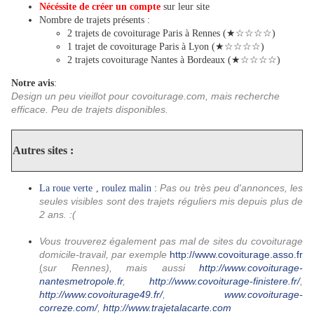
Nécéssite de créer un compte
sur leur site
Nombre de trajets présents :
2 trajets de covoiturage Paris à Rennes (★☆☆☆☆)
1 trajet de covoiturage Paris à Lyon (★☆☆☆☆)
2 trajets covoiturage Nantes à Bordeaux (★☆☆☆☆)
Notre avis
:
Design un peu vieillot pour covoiturage.com, mais recherche
efficace. Peu de trajets disponibles.
Autres sites :
Pas ou très peu d'annonces, les
La roue verte
,
roulez malin
:
seules visibles sont des trajets réguliers mis depuis plus de
2 ans. :(
Vous trouverez également pas mal de sites du covoiturage
domicile-travail, par exemple
http://www.covoiturage.asso.fr
(
sur Rennes), mais aussi
http://www.covoiturage-
nantesmetropole.fr
,
http://www.covoiturage-finistere.fr/
,
http://www.covoiturage49.fr/
,
www.covoiturage-
correze.com/
,
http://www.trajetalacarte.com