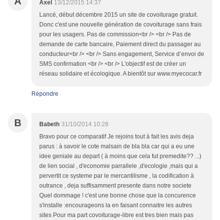
A
Axel
13/12/2015 14:37
Lancé, début décembre 2015 un site de covoiturage gratuit.
Donc c'est une nouvelle génération de covoiturage sans frais
pour les usagers. Pas de commission<br /> <br /> Pas de
demande de carte bancaire, Paiement direct du passager au
conducteur<br /> <br /> Sans engagement, Service d’envoi de
SMS confirmation <br /> <br /> L'objectif est de créer un
réseau solidaire et écologique. A bientôt sur www.myecocar.fr
Répondre
B
Babeth
31/10/2014 10:28
Bravo pour ce comparatif Je rejoins tout à fait les avis deja
parus : à savoir le cote malsain de bla bla car qui a eu une
idee geniale au depart ( à moins que cela fut premedite?? ...)
de lien social , d'economie parrallele ,d'ecologie ,mais qui a
pervertit ce systeme par le mercantilisme , la codification à
outrance , deja suffisamment presente dans notre societe
Quel dommage ! c'est une bonne chose que la concurence
s'installe :encourageons la en faisant connaitre les autres
sites Pour ma part covoiturage-libre est tres bien mais pas