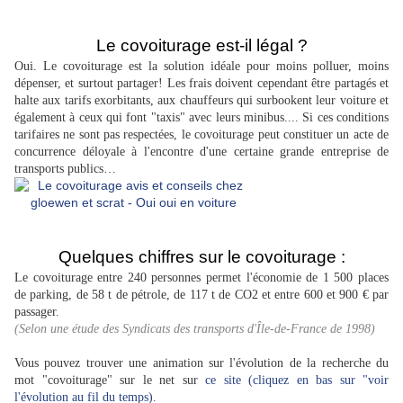
.
Image tirée de la série américaine Friends
Le covoiturage est-il légal ?
Oui. Le covoiturage est la solution idéale pour moins polluer, moins
dépenser, et surtout partager! Les frais doivent cependant être partagés et
halte aux tarifs exorbitants, aux chauffeurs qui surbookent leur voiture et
également à ceux qui font "taxis" avec leurs minibus.... Si ces conditions
tarifaires ne sont pas respectées, le covoiturage peut constituer un acte de
concurrence déloyale à l'encontre d'une certaine grande entreprise de
transports publics…
Image tirée de la série américaine Oui-oui.
Quelques chiffres sur le covoiturage :
Le covoiturage entre 240 personnes permet l'économie de 1 500 places
de parking, de 58 t de pétrole, de 117 t de CO2 et entre 600 et 900 € par
passager.
(Selon une é
tude des Syndicats des transports d'Île-de-France de 1998)
Vous pouvez trouver une animation sur l'évolution de la recherche du
mot "covoiturage" sur le net sur
ce site (cliquez en bas sur "voir
l'évolution au fil du temps)
.