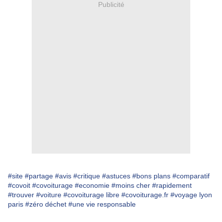
Publicité
#site
#partage
#avis
#critique
#astuces
#bons plans
#comparatif
#covoit
#covoiturage
#economie
#moins cher
#rapidement
#trouver
#voiture
#covoiturage libre
#covoiturage.fr
#voyage lyon
paris
#zéro déchet
#une vie responsable