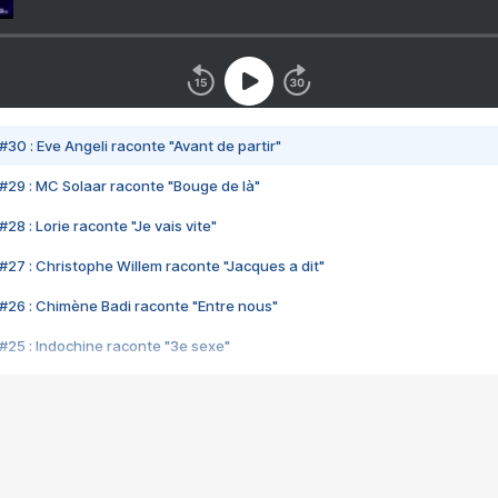
#30 : Eve Angeli raconte "Avant de partir"
#29 : MC Solaar raconte "Bouge de là"
28 : Lorie raconte "Je vais vite"
#27 : Christophe Willem raconte "Jacques a dit"
#26 : Chimène Badi raconte "Entre nous"
#25 : Indochine raconte "3e sexe"
#24 : Zaho raconte "C'est chelou"
#23 : Patrick Bruel raconte "Au café des délices"
#22 : Kyo raconte "Le chemin"