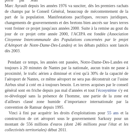
porté par Jean
Marc Ayrault depuis les années 1976 va susciter, dès les premiers rachats
de champs par le Conseil Général, beaucoup de mécontentement de la
part de la population. Manifestations pacifiques, recours juridiques,
changements de gouvernements et des bretons bien ancrés sur leurs terres
vont freiner ce projet jusqu'aux années 2000. Suite à la remise au gout du
jour de ce projet cette année 2000, l'ACIPA est fondée
(Association
Citoyenne Intercommunale des Populations concernées par le projet
d'Aéroport de Notre-Dame-Des-Landes)
et les débats publics sont lancés
dès 2003.
Pendant ce temps, les années ont passées, Notre-Dame-Des-Landes est
toujours à 20 minutes de Nantes par la nationale, aucun train ne passe à
proximité, le trafic aérien a diminué et n'est qu'à 30% de la capacité de
l'aéroport de Nantes, ce même aéroport ne sera pas déconstruit car l'usine
Airbus situé à coté en à toujours besoin. Les terres acquises par le conseil
général sont en friche depuis pas mal d'années et tout l'
écosystème
s'y est
re-développé sans la présence de l'homme, une partie de la zone est
d'ailleurs classé zone humide d’importance internationale par la
convention de Ramsar depuis 1995.
Vinci à fini par acquérir les droits d'exploitations pour
55 ans
et la
construction de cet aéroport sous le gouvernement Sarkozy pour un
montant de 556 millions d'euros
(dont 246 millions pour l'état et les
collectivités territoriales)
début 2011.