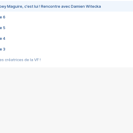
bey Maguire, c'est lui ! Rencontre avec Damien Witecka
e 6
e 5
e 4
e 3
s créatrices de la VF !
e 2
e 1
e Mektoub My Love arrive enfin ! Rencontre avec Shaïn Boumedine et Sal
i : après Toni en famille
elle réalise le bouleversant Dites lui que je l'aime
ais ! Rencontre autour de Vie privée de Rebecca Zlotowski