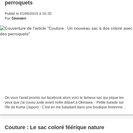
perroquets
Publié le 01/06/2015 à 16:35
Par
Gloewen
On vous l'avait promis sur facebook alors voici le fameux sac qui pique les
yeux que j'ai cousu juste avant notre départ à Okinawa. - Petite balade sur
l'île de Kume (Japon) - C'est en me baladant dans une boutique bretonne
que j'ai flashé sur le tissu!...
Couture : Le sac coloré féérique nature