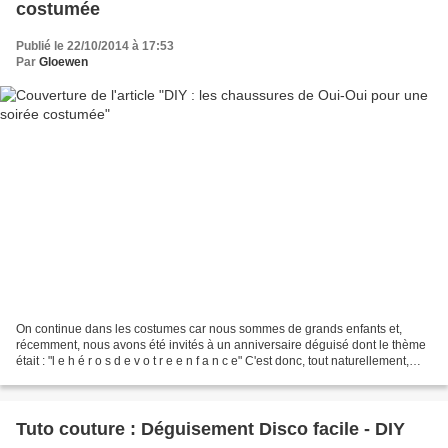
costumée
Publié le 22/10/2014 à 17:53
Par
Gloewen
On continue dans les costumes car nous sommes de grands enfants et,
récemment, nous avons été invités à un anniversaire déguisé dont le thème
était : "l e h é r o s d e v o t r e e n f a n c e" C'est donc, tout naturellement,
que Scrat a choisi Oui-Oui,...
Tuto couture : Déguisement Disco facile - DIY