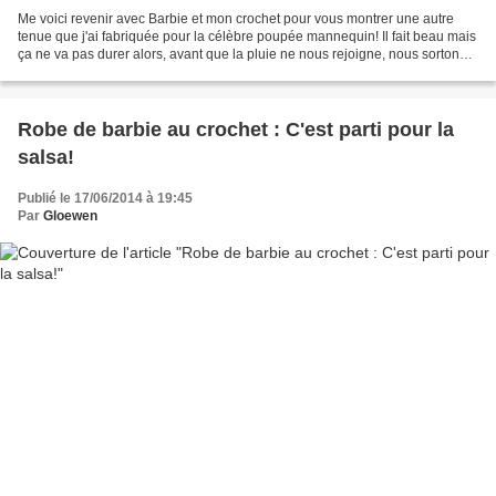
Me voici revenir avec Barbie et mon crochet pour vous montrer une autre
tenue que j'ai fabriquée pour la célèbre poupée mannequin! Il fait beau mais
ça ne va pas durer alors, avant que la pluie ne nous rejoigne, nous sortons
la mini-tenue et les couleurs...
Robe de barbie au crochet : C'est parti pour la
salsa!
Publié le 17/06/2014 à 19:45
Par
Gloewen