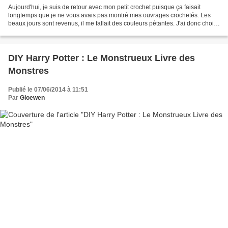
Aujourd'hui, je suis de retour avec mon petit crochet puisque ça faisait
longtemps que je ne vous avais pas montré mes ouvrages crochetés. Les
beaux jours sont revenus, il me fallait des couleurs pétantes. J'ai donc choisi
du jaune, du orange et du rose...
DIY Harry Potter : Le Monstrueux Livre des
Monstres
Publié le 07/06/2014 à 11:51
Par
Gloewen