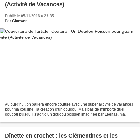
(Activité de Vacances)
Publié le 05/11/2016 à 23:35
Par
Gloewen
Aujourd’hui, on parlera encore couture avec une super activité de vacances
pour ma cousine : la création d’un doudou. Mais pas de n’importe quel
doudou puisqu’il s’agit d’un doudou poisson imaginée par Leenaë, ma
petite cousine de 6 ans, et qu’il a un...
Dînette en crochet : les Clémentines et les