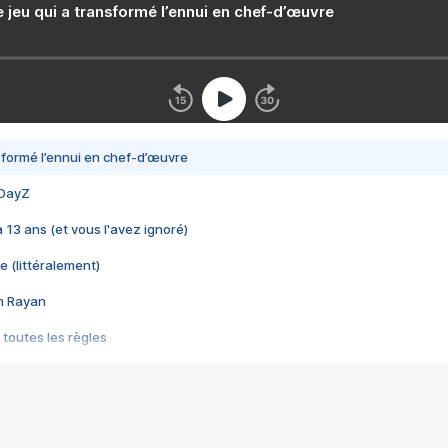
e jeu qui a transformé l’ennui en chef-d’œuvre
nsformé l’ennui en chef-d’œuvre
 DayZ
 a 13 ans (et vous l'avez ignoré)
e (littéralement)
im Rayan
 toutes les règles
s les jeux vidéo
us choquant de Rockstar ? - Le scandale BULLY
e plus moche de Steam