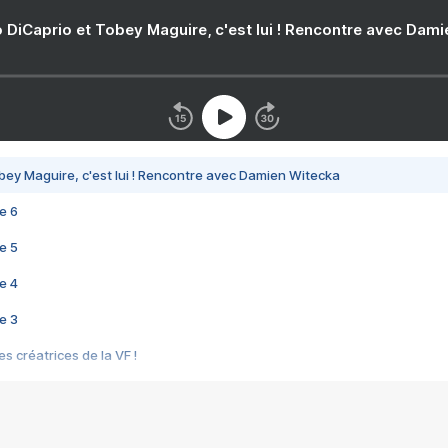
 DiCaprio et Tobey Maguire, c'est lui ! Rencontre avec Dam
bey Maguire, c'est lui ! Rencontre avec Damien Witecka
e 6
e 5
e 4
e 3
s créatrices de la VF !
e 2
e 1