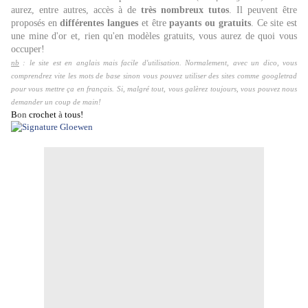
aurez, entre autres, accès à de
très nombreux tutos
. Il peuvent être
proposés en
différentes langues
et être
payants ou gratuits
. Ce site est
une mine d'or et, rien qu'en modèles gratuits, vous aurez de quoi vous
occuper!
nb
: le site est en anglais mais facile d'utilisation. Normalement, avec un dico, vous
comprendrez vite les mots de base sinon vous pouvez utiliser des sites comme googletrad
pour vous mettre ça en français. Si, malgré tout, vous galèrez toujours, vous pouvez nous
demander un coup de main!
B
on
crochet
à
tous!