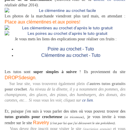
réalisée début 2014)
.
Les photos de la marchande viendront plus tard mais, en attendant :
Place aux clémentines et aux poires
!
Je vous mets les liens des explications pour réaliser ces fruits :
Poire au crochet - Tuto
Clémentine au crochet - Tuto
Les tutos sont
super simples
à suivre
! Ils proviennent du site
DROPSdesign
.
Sur leur site, vous trouverez également plein d'
autres tutos gratuits
pour crochet
.
Au niveau de la dînette, il y a notamment des pommes, des
champignons, des glaces, des pizzas, des hamburgers, des donuts, des
carottes, etc... Si vous vous les voir, cliquez sur
ce lien
.
Et, puisque j'en suis à vous parler des sites où vous pouvez trouver des
tutos gratuits pour crocheteuse
, je vous invite à vous
(et tricoteuse)
Ravelry
rendre sur le site
.
(c'est par lui que j'ai découvert le site précédent)
Vous devez être inscrit pour visiter le site
et vous
(inscription gratuite)