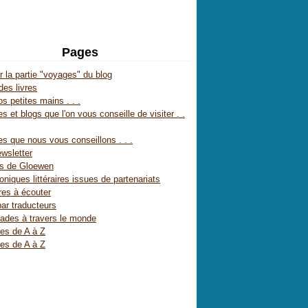
Pages
r la partie "voyages" du blog
des livres
s petites mains . . .
s et blogs que l'on vous conseille de visiter . .
es que nous vous conseillons . . .
wsletter
es de Gloewen
oniques littéraires issues de partenariats
res à écouter
par traducteurs
ades à travers le monde
res de A à Z
res de A à Z