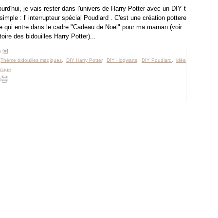
urd'hui, je vais rester dans l'univers de Harry Potter avec un DIY t
simple : l' interrupteur spécial Poudlard . C'est une création pottere
e qui entre dans le cadre "Cadeau de Noël" pour ma maman (voir
stoire des bidouilles Harry Potter)...
 [
#
]
,
Thème bidouilles magiques
,
DIY Harry Potter
,
DIY Hogwarts
,
DIY Poudlard
,
idée
colage