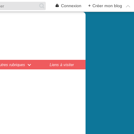
Connexion
+
Créer mon blog
en,
ations...
utres rubriques
Liens à visiter