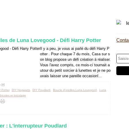
illes de Luna Lovegood - Défi Harry Potter
Contac
Il y a peu, je vous ai parlé du défi Harry P
otter . Pour chaque 7 du mois, Casa sur s
on blog propose un défi création à réaliser.
Vous l'avez compris, ce mois-ci tournait a
utour du petit sorcier à lunettes et je ne po
uvais laisser une pareille occasion!...
 [
#
]
 Potter
,
DIY Hogwarts
,
DIY Poudlard
,
Boucle d'oreilles Luna Lovegood
,
Luna
Bricoles et bricolage
er : L'interrupteur Poudlard