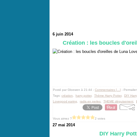
6 juin 2014
Création : les boucles d'ore
Posté par Gloewen à 21:44 -
Commentaires [
…
]
- Permalien
Tags:
création
,
harry potter
,
Thème Harry Potter
,
DIY Harry
Lovegood earing
,
radis en perles
,
THEME déguisement
,
Vous aimez ?
2 votes
27 mai 2014
DIY Harry Pott