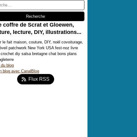
e coffre de Scrat et Gloewen,
ure, lecture, DIY, illustrations...
r le fait maison, couture, DIY, noël covoiturage,
'éveil patchwork New York USA fest-noz livre
crochet diy salsa bretagne chat bons plans
ngleterre
 du blog
n blog avec CanalBlog
Flux RSS