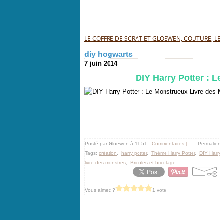
LE COFFRE DE SCRAT ET GLOEWEN, COUTURE, LEC
diy hogwarts
7 juin 2014
DIY Harry Potter : 
Posté par Gloewen à 11:51 -
Commentaires [
…
]
- Permalien
Tags:
création
,
harry potter
,
Thème Harry Potter
,
DIY Harry
livre des monstres
,
Bricoles et bricolage
Vous aimez ?
1 vote