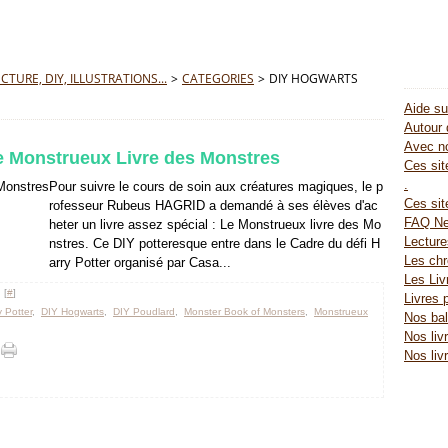
TURE, DIY, ILLUSTRATIONS...
>
CATEGORIES
>
DIY HOGWARTS
Aide su
Autour 
Avec no
Le Monstrueux Livre des Monstres
Ces site
.
Pour suivre le cours de soin aux créatures magiques, le p
Ces sit
rofesseur Rubeus HAGRID a demandé à ses élèves d'ac
FAQ Ne
heter un livre assez spécial : Le Monstrueux livre des Mo
Lectur
nstres. Ce DIY potteresque entre dans le Cadre du défi H
Les chr
arry Potter organisé par Casa...
Les Liv
 [
#
]
Livres 
 Potter
,
DIY Hogwarts
,
DIY Poudlard
,
Monster Book of Monsters
,
Monstrueux
Nos bal
Nos liv
Nos liv