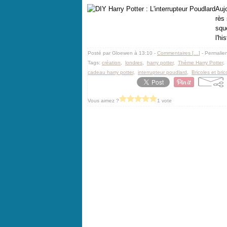
Aujo
rès 
squ
l'hi
Posté par Gloewen à 13:10 -
Commentaires [
…
]
- Permalien
Tags:
création
,
londres
,
harry potter
,
Thème Harry Potter
cadeau harry potter
,
interrupteur poudlard
,
Bricoles et bri
Vous aimez ?
1 vote