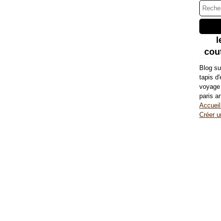
l
cout
Blog su
tapis d
voyage 
paris a
Accueil
Créer u