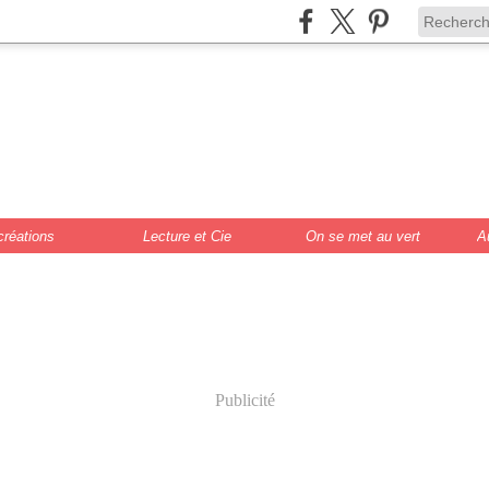
de Scrat et Gloew
cture, DIY, illustr
créations
Lecture et Cie
On se met au vert
A
Publicité