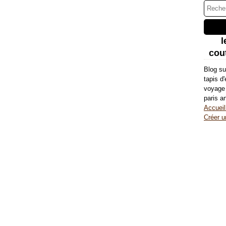
l
cout
Blog su
tapis d
voyage 
paris a
Accueil
Créer u