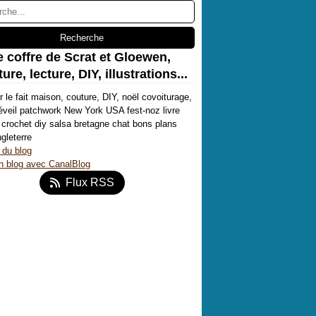
e coffre de Scrat et Gloewen,
ure, lecture, DIY, illustrations...
r le fait maison, couture, DIY, noël covoiturage,
'éveil patchwork New York USA fest-noz livre
crochet diy salsa bretagne chat bons plans
ngleterre
 du blog
n blog avec CanalBlog
Flux RSS