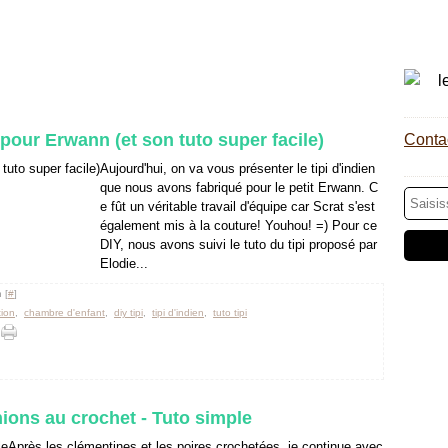
 pour Erwann (et son tuto super facile)
Contac
Aujourd'hui, on va vous présenter le tipi d'indien
que nous avons fabriqué pour le petit Erwann. C
e fût un véritable travail d'équipe car Scrat s'est
également mis à la couture! Youhou! =) Pour ce
DIY, nous avons suivi le tuto du tipi proposé par
Elodie...
 [
#
]
ion
,
chambre d'enfant
,
diy tipi
,
tipi d'indien
,
tuto tipi
ions au crochet - Tuto simple
Après les clémentines et les poires crochetées, je continue avec