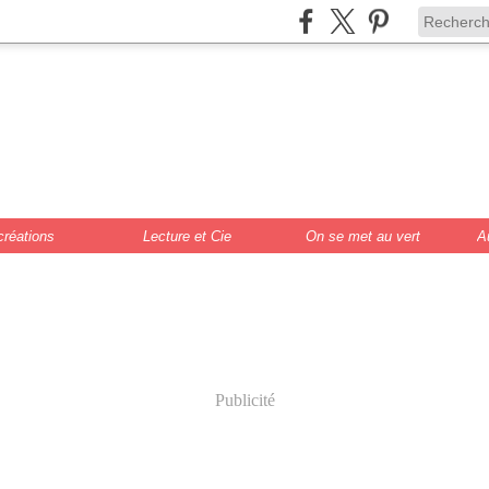
de Scrat et Gloew
cture, DIY, illustr
créations
Lecture et Cie
On se met au vert
A
Publicité