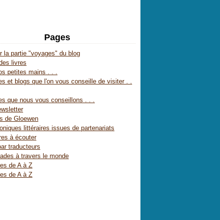
Pages
r la partie "voyages" du blog
des livres
s petites mains . . .
s et blogs que l'on vous conseille de visiter . .
es que nous vous conseillons . . .
wsletter
es de Gloewen
oniques littéraires issues de partenariats
res à écouter
par traducteurs
ades à travers le monde
res de A à Z
res de A à Z