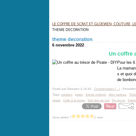
LE COFFRE DE SCRAT ET GLOEWEN, COUTURE, LEC
THEME DECORATION
theme decoration
6 novembre 2022
Un coffre 
Pour les 6
La maman a
s et quoi 
de bonbons 
Posté par Gloewen à 16:42 -
Commentaires [
…
]
- Permalien
Tags:
création
,
pirate
,
thème enfants
,
idée cadeau
,
Thèm
pirate
,
Colle à la farine
,
Defi rien de nef
,
Diy recup
,
Fabri
Vous aimez ?
1 vote