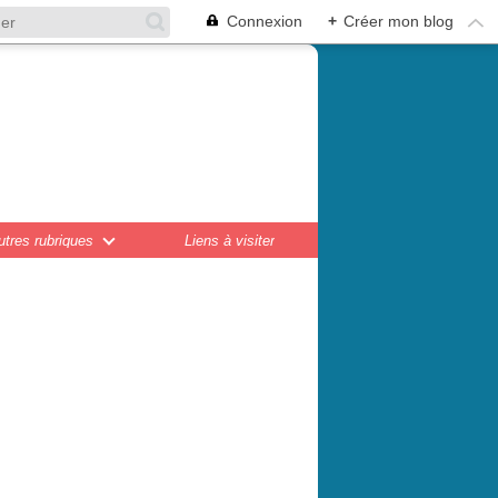
Connexion
+
Créer mon blog
en,
ations...
utres rubriques
Liens à visiter