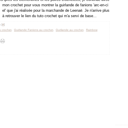
mon crochet pour vous montrer la guirlande de fanions 'arc-en-ci
el' que j'ai réalisée pour la marchande de Leenaë. Je n'arrive plus
à retrouver le lien du tuto crochet qui m'a servi de base...
 [
#
]
u crochet
,
Guirlande Fanions au crochet
,
Gurilande au crochet
,
Rainbow