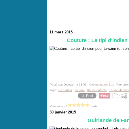
11 mars 2015
Couture : Le tipi d'indien
Posté par Gloewen à 13:53 -
Commentaires [
…
]
- Permalien
Tags:
décoration
,
couture
,
thème enfants
,
Thème décorat
Vous aimez ?
1 vote
30 janvier 2015
Guirlande de Fan