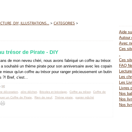
TURE, DIY, ILLUSTRATIONS...
>
CATEGORIES
>
Aide su
Autour 
Avec no
Ces site
au trésor de Pirate - DIY
.
Ces sit
 ans de mon neveu chéri, nous avons fabriqué un coffre au trésor.
FAQ Ne
 souhaité un thème pirate pour son anniversaire avec les copain
Lectur
de mieux qu'un coffre au trésor pour ranger précieusement un butin
Les chr
?! Bref, c'est...
Les Liv
 [
#
]
Livres 
e décoration
,
zéro déchet
,
Bricoles et bricolage
,
Coffre au trésor
,
Coffre de
Nos bal
quer un Coffre de Pirate
,
Rien de neuf
,
Thème pirate
,
papier mâché
Nos liv
Nos liv