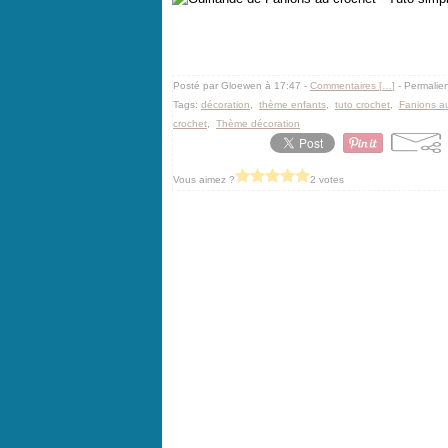
Posté par Gloewen à 17:47 -
Commentaires [
…
]
- Permalien
Tags:
décoration
,
thème enfants
,
tuto crochet
,
Fanions a
crochet
,
Thème décoration
Vous aimez ?
2 votes