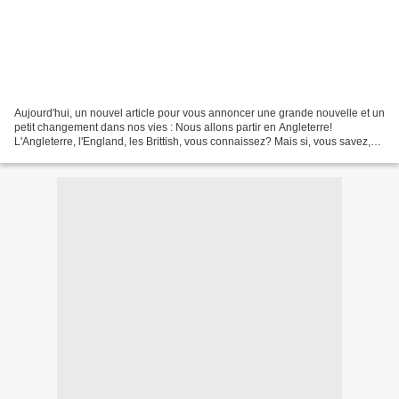
Aujourd'hui, un nouvel article pour vous annoncer une grande nouvelle et un
petit changement dans nos vies : Nous allons partir en Angleterre!
L'Angleterre, l'England, les Brittish, vous connaissez? Mais si, vous savez,
nos joyeux cousins d'Outre-Manche,...