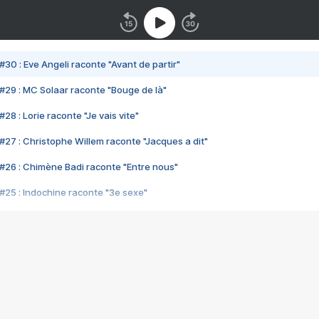
#30 : Eve Angeli raconte "Avant de partir"
#29 : MC Solaar raconte "Bouge de là"
28 : Lorie raconte "Je vais vite"
#27 : Christophe Willem raconte "Jacques a dit"
#26 : Chimène Badi raconte "Entre nous"
#25 : Indochine raconte "3e sexe"
#24 : Zaho raconte "C'est chelou"
#23 : Patrick Bruel raconte "Au café des délices"
#22 : Kyo raconte "Le chemin"
#21 : Nolwenn Leroy raconte "Cassé"