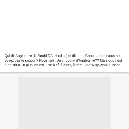
Qui dit Angleterre dit Roald DALH (si si!) et dit donc Chocolaterie (vous ne
voyez pas le rapport? Nous, si!) . Du chocolat d'Angleterre?? Mais oui, c'est
bien sûr!!! En plus, on est juste à côté alors, à défaut de Willy Wonka, ce sera
M. Cadbury!! (En...