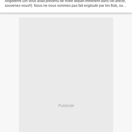
Angleterre (on vous avait prévenu de notre départ imminent dans cet article,
souvenez-vous!!). Nous ne nous sommes pas fait engloutir par les flots, ouf!!
Pour ceux qui, comme nous,...
Publicité