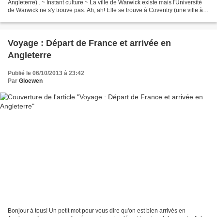
Angleterre) . ~ Instant culture ~ La ville de Warwick existe mais l'Université
de Warwick ne s'y trouve pas. Ah, ah! Elle se trouve à Coventry (une ville à
côté). Alors, vous allez nous...
Voyage : Départ de France et arrivée en
Angleterre
Publié le 06/10/2013 à 23:42
Par
Gloewen
Bonjour à tous! Un petit mot pour vous dire qu'on est bien arrivés en