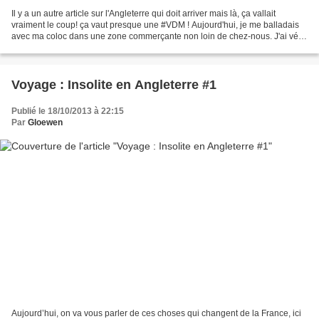
Il y a un autre article sur l'Angleterre qui doit arriver mais là, ça vallait
vraiment le coup! ça vaut presque une #VDM ! Aujourd'hui, je me balladais
avec ma coloc dans une zone commerçante non loin de chez-nous. J'ai vécu
un grand moment de solitude...
Voyage : Insolite en Angleterre #1
Publié le 18/10/2013 à 22:15
Par
Gloewen
Aujourd’hui, on va vous parler de ces choses qui changent de la France, ici