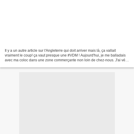
Il y a un autre article sur l'Angleterre qui doit arriver mais là, ça vallait
vraiment le coup! ça vaut presque une #VDM ! Aujourd'hui, je me balladais
avec ma coloc dans une zone commerçante non loin de chez-nous. J'ai vécu
un grand moment de solitude...