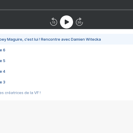
bey Maguire, c'est lui ! Rencontre avec Damien Witecka
e 6
e 5
e 4
e 3
s créatrices de la VF !
e 2
e 1
e Mektoub My Love arrive enfin ! Rencontre avec Shaïn Boumedine et Sal