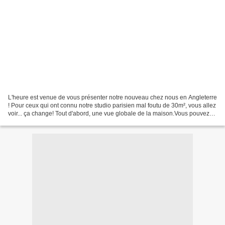
L'heure est venue de vous présenter notre nouveau chez nous en Angleterre
! Pour ceux qui ont connu notre studio parisien mal foutu de 30m², vous allez
voir... ça change! Tout d'abord, une vue globale de la maison.Vous pouvez
remarquer qu'elle n'est pas...