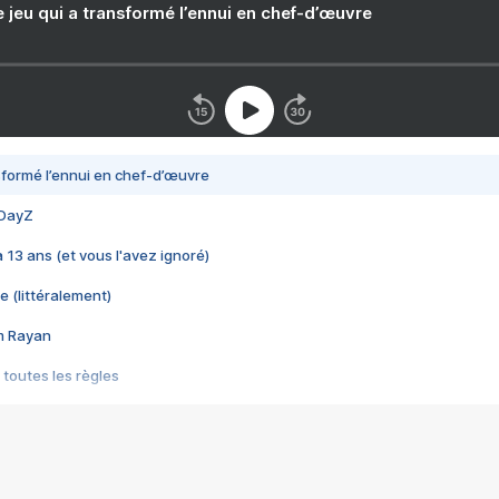
e jeu qui a transformé l’ennui en chef-d’œuvre
nsformé l’ennui en chef-d’œuvre
 DayZ
 a 13 ans (et vous l'avez ignoré)
e (littéralement)
im Rayan
 toutes les règles
s les jeux vidéo
us choquant de Rockstar ? - Le scandale BULLY
e plus moche de Steam