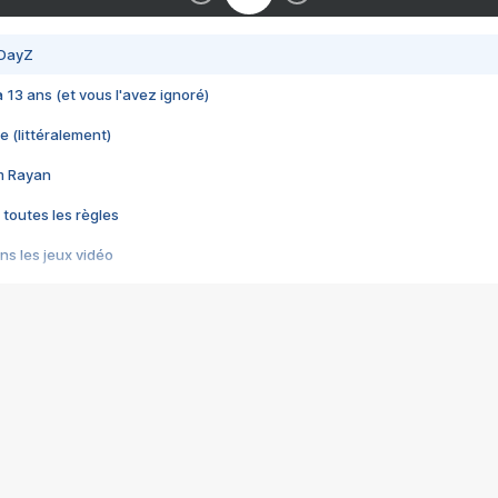
 DayZ
 a 13 ans (et vous l'avez ignoré)
e (littéralement)
im Rayan
 toutes les règles
s les jeux vidéo
us choquant de Rockstar ? - Le scandale BULLY
e plus moche de Steam
du RÊVE tourne au CAUCHEMAR
pendant 8 heures
it… à tort
umiliés par un jeu vidéo