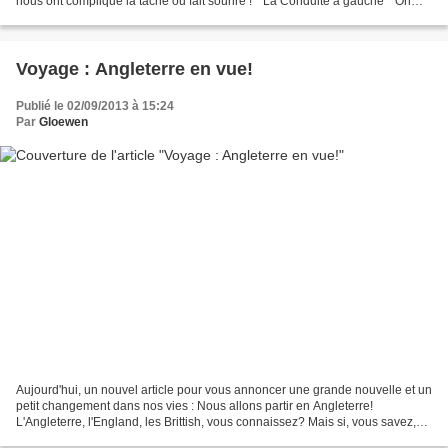
nous ont compliqué la tâche ou fait sourire ! * La Conduite à gauche * On
vous en a déjà parlé ici...
Voyage : Angleterre en vue!
Publié le 02/09/2013 à 15:24
Par
Gloewen
Aujourd'hui, un nouvel article pour vous annoncer une grande nouvelle et un
petit changement dans nos vies : Nous allons partir en Angleterre!
L'Angleterre, l'England, les Brittish, vous connaissez? Mais si, vous savez,
nos joyeux cousins d'Outre-Manche,...