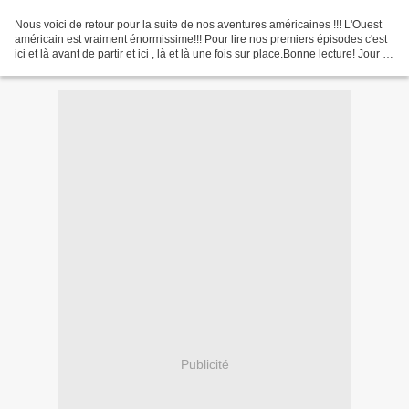
Nous voici de retour pour la suite de nos aventures américaines !!! L'Ouest
américain est vraiment énormissime!!! Pour lire nos premiers épisodes c'est
ici et là avant de partir et ici , là et là une fois sur place.Bonne lecture! Jour 9.
Levés aux alentours...
Publicité