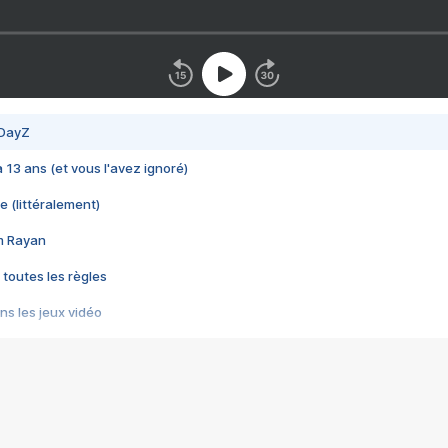
 DayZ
 a 13 ans (et vous l'avez ignoré)
e (littéralement)
im Rayan
 toutes les règles
s les jeux vidéo
us choquant de Rockstar ? - Le scandale BULLY
e plus moche de Steam
du RÊVE tourne au CAUCHEMAR