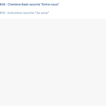
#26 : Chimène Badi raconte "Entre nous"
#25 : Indochine raconte "3e sexe"
#24 : Zaho raconte "C'est chelou"
#23 : Patrick Bruel raconte "Au café des délices"
#22 : Kyo raconte "Le chemin"
#21 : Nolwenn Leroy raconte "Cassé"
#20 : Patrick Hernandez raconte "Born to be alive"
#19 : Lorie raconte "Près de moi"
#18 : Michael Jones raconte "A nos actes manqués" (avec Jean-Jacque
#17 : Khaled raconte "Aïcha"
#16 : Corneille raconte "Parce qu'on vient de loin"
#15 : Indochine raconte "L'aventurier"