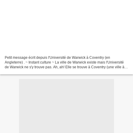
Petit message écrit depuis l'Université de Warwick à Coventry (en
Angleterre) . ~ Instant culture ~ La ville de Warwick existe mais l'Université
de Warwick ne s'y trouve pas. Ah, ah! Elle se trouve à Coventry (une ville à
côté). Alors, vous allez nous...