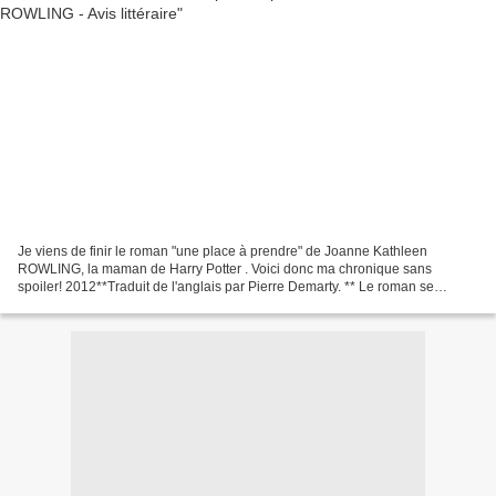
Je viens de finir le roman "une place à prendre" de Joanne Kathleen
ROWLING, la maman de Harry Potter . Voici donc ma chronique sans
spoiler! 2012**Traduit de l'anglais par Pierre Demarty. ** Le roman se
déroule dans la petite ville de Pagford, en Angleterre,...