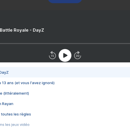
 Battle Royale - DayZ
 DayZ
 a 13 ans (et vous l'avez ignoré)
e (littéralement)
im Rayan
 toutes les règles
s les jeux vidéo