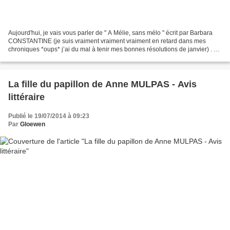
Aujourd'hui, je vais vous parler de " A Mélie, sans mélo " écrit par Barbara
CONSTANTINE (je suis vraiment vraiment vraiment en retard dans mes
chroniques *oups* j’ai du mal à tenir mes bonnes résolutions de janvier) . En
avant la chronique sans spoiler!!...
La fille du papillon de Anne MULPAS - Avis
littéraire
Publié le 19/07/2014 à 09:23
Par
Gloewen