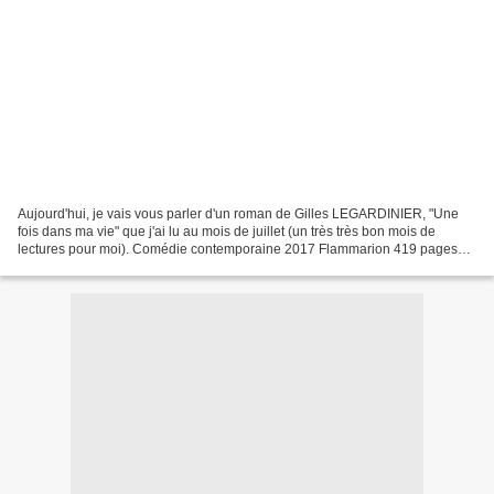
Aujourd'hui, je vais vous parler d'un roman de Gilles LEGARDINIER, "Une
fois dans ma vie" que j'ai lu au mois de juillet (un très très bon mois de
lectures pour moi). Comédie contemporaine 2017 Flammarion 419 pages
Eugénie, la soixantaine, pense avoir...