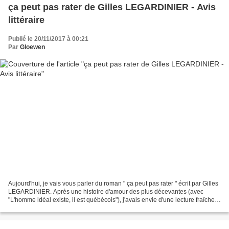
ça peut pas rater de Gilles LEGARDINIER - Avis
littéraire
Publié le 20/11/2017 à 00:21
Par
Gloewen
Aujourd'hui, je vais vous parler du roman " ça peut pas rater " écrit par Gilles
LEGARDINIER. Après une histoire d'amour des plus décevantes (avec
"L'homme idéal existe, il est québécois"), j'avais envie d'une lecture fraîche
et qui me donne la patate....