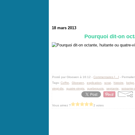
18 mars 2013
Pourquoi dit-on oct
Posté par Gloewen à 16:12 -
Commentaires [
…
]
- Permalien
Tags:
Coffre
,
Gloewen
,
explication
,
scrat
,
histoire
,
belge
vingt-dix
,
quatre-vingts
,
quebequois
,
septante
,
soixante-
Vous aimez ?
2 votes