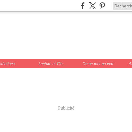
de Scrat et Gloew
cture, DIY, illustr
créations
Lecture et Cie
On se met au vert
A
Publicité