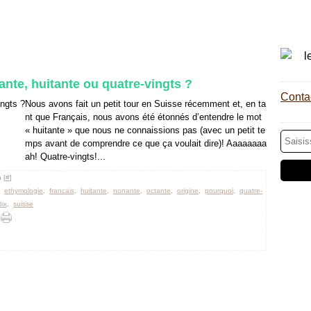
ante, huitante ou quatre-vingts ?
Contac
Nous avons fait un petit tour en Suisse récemment et, en ta
nt que Français, nous avons été étonnés d’entendre le mot
« huitante » que nous ne connaissions pas (avec un petit te
mps avant de comprendre ce que ça voulait dire)! Aaaaaaaa
ah! Quatre-vingts!...
 [
#
]
,
ethymologie
,
francais
,
huitante
,
nonante
,
octante
,
origine
,
pourquoi
,
quatre-
dix
,
suisse