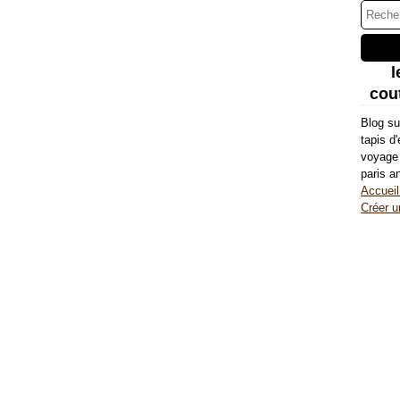
l
cout
Blog su
tapis d
voyage 
paris a
Accueil
Créer u