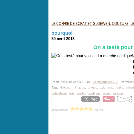
LE COFFRE DE SCRAT ET GLOEWEN, COUTURE, LEC
pourquoi
30 avril 2013
On a testé pou
Posté par Gloewen à 13:46 -
Commentaires [
…
]
- Permalien
Tags:
Gloewen
,
images
,
photos
,
avis
,
scrat
,
faire
,
critiq
finlandaise
,
leki
,
nordic
,
nordique
,
video
,
walking
Vous aimez ?
2 votes