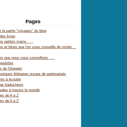
Pages
r la partie "voyages" du blog
des livres
s petites mains . . .
s et blogs que l'on vous conseille de visiter . .
es que nous vous conseillons . . .
wsletter
es de Gloewen
oniques littéraires issues de partenariats
res à écouter
par traducteurs
ades à travers le monde
res de A à Z
res de A à Z