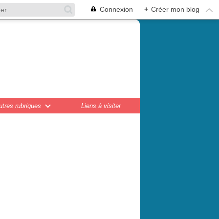
Connexion
+
Créer mon blog
en,
ations...
utres rubriques
Liens à visiter