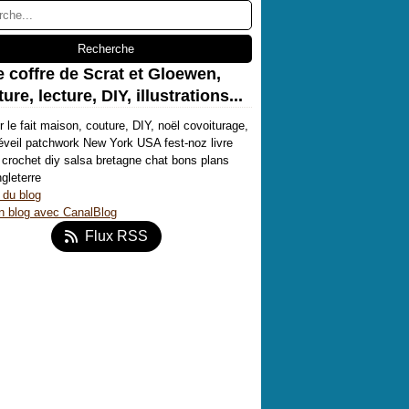
e coffre de Scrat et Gloewen,
ure, lecture, DIY, illustrations...
r le fait maison, couture, DIY, noël covoiturage,
'éveil patchwork New York USA fest-noz livre
crochet diy salsa bretagne chat bons plans
ngleterre
 du blog
n blog avec CanalBlog
Flux RSS