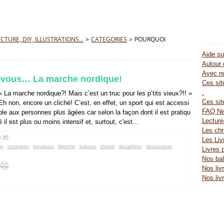
TURE, DIY, ILLUSTRATIONS...
>
CATEGORIES
>
POURQUOI
Aide su
Autour 
Avec no
r vous… La marche nordique!
Ces site
.
« La marche nordique?! Mais c’est un truc pour les p’tits vieux?!! »
Ces sit
Eh non, encore un cliché! C’est, en effet, un sport qui est accessi
FAQ Ne
ble aux personnes plus âgées car selon la façon dont il est pratiqu
Lectur
é il est plus ou moins intensif et, surtout, c'est...
Les chr
 [
#
]
Les Liv
ue
,
comment
,
pourquoi
,
Marche
,
batons
,
choisir
,
decathlon
,
decouverte
,
Livres 
Nos bal
Nos liv
Nos liv