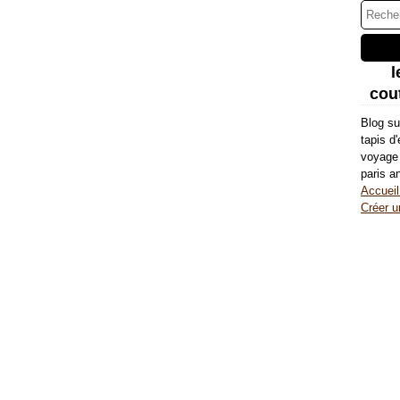
l
cout
Blog su
tapis d
voyage 
paris a
Accueil
Créer u