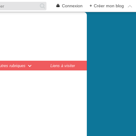
Connexion
+
Créer mon blog
en,
ations...
utres rubriques
Liens à visiter