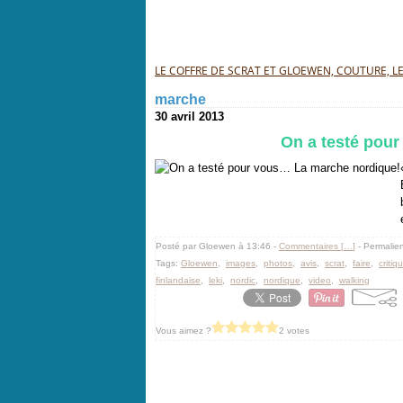
LE COFFRE DE SCRAT ET GLOEWEN, COUTURE, LEC
marche
30 avril 2013
On a testé pou
Posté par Gloewen à 13:46 -
Commentaires [
…
]
- Permalien
Tags:
Gloewen
,
images
,
photos
,
avis
,
scrat
,
faire
,
critiq
finlandaise
,
leki
,
nordic
,
nordique
,
video
,
walking
Vous aimez ?
2 votes