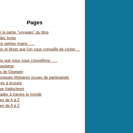
Pages
r la partie "voyages" du blog
des livres
s petites mains . . .
s et blogs que l'on vous conseille de visiter . .
es que nous vous conseillons . . .
wsletter
es de Gloewen
oniques littéraires issues de partenariats
res à écouter
par traducteurs
ades à travers le monde
res de A à Z
res de A à Z