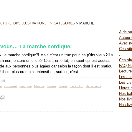
TURE, DIY, ILLUSTRATIONS...
>
CATEGORIES
>
MARCHE
Aide su
Autour 
Avec no
r vous… La marche nordique!
Ces site
.
« La marche nordique?! Mais c’est un truc pour les p’tits vieux?!! »
Ces sit
Eh non, encore un cliché! C’est, en effet, un sport qui est accessi
FAQ Ne
ble aux personnes plus âgées car selon la façon dont il est pratiqu
Lectur
é il est plus ou moins intensif et, surtout, c'est...
Les chr
 [
#
]
Les Liv
ue
,
comment
,
pourquoi
,
Marche
,
batons
,
choisir
,
decathlon
,
decouverte
,
Livres 
Nos bal
Nos liv
Nos liv