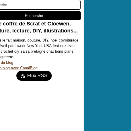
e coffre de Scrat et Gloewen,
ure, lecture, DIY, illustrations...
r le fait maison, couture, DIY, noël covoiturage,
'éveil patchwork New York USA fest-noz livre
crochet diy salsa bretagne chat bons plans
ngleterre
 du blog
n blog avec CanalBlog
Flux RSS