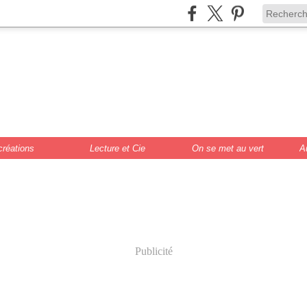
de Scrat et Gloew
cture, DIY, illustr
créations
Lecture et Cie
On se met au vert
A
Publicité