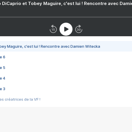
 DiCaprio et Tobey Maguire, c'est lui ! Rencontre avec Dam
bey Maguire, c'est lui ! Rencontre avec Damien Witecka
e 6
e 5
e 4
e 3
s créatrices de la VF !
e 2
e 1
e Mektoub My Love arrive enfin ! Rencontre avec Shaïn Boumedine et Sal