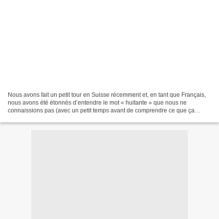
Nous avons fait un petit tour en Suisse récemment et, en tant que Français,
nous avons été étonnés d’entendre le mot « huitante » que nous ne
connaissions pas (avec un petit temps avant de comprendre ce que ça
voulait dire)! Aaaaaaaaah! Quatre-vingts!...