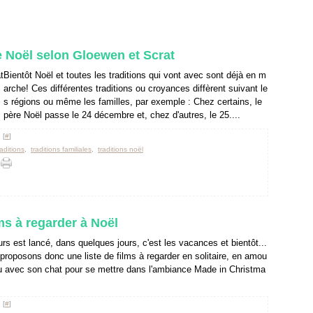
e Noël selon Gloewen et Scrat
Bientôt Noël et toutes les traditions qui vont avec sont déjà en m
arche! Ces différentes traditions ou croyances diffèrent suivant le
s régions ou même les familles, par exemple : Chez certains, le
père Noël passe le 24 décembre et, chez d'autres, le 25....
 [
#
]
raditions
,
traditions familiales
,
traditions noël
ms à regarder à Noël
rs est lancé, dans quelques jours, c'est les vacances et bientôt...
proposons donc une liste de films à regarder en solitaire, en amou
ou avec son chat pour se mettre dans l'ambiance Made in Christma
 [
#
]