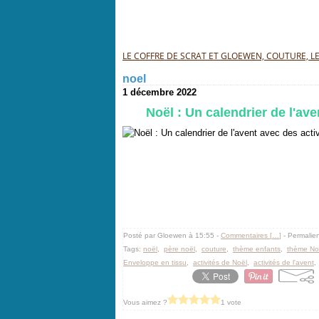
LE COFFRE DE SCRAT ET GLOEWEN, COUTURE, LEC
noel
1 décembre 2022
Noël : Un calendrier de l'ave
Posté par Gloewen à 15:55 -
Commentaires [
…
]
- Permalien
Tags:
noël
,
père noël
,
couture
,
thème enfants
,
thème No
Enveloppe en tissu
,
activités de Noël
,
activités de l'avent
Vous aimez ?
1 vote