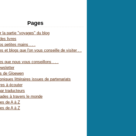
Pages
r la partie "voyages" du blog
des livres
s petites mains . . .
s et blogs que l'on vous conseille de visiter . .
es que nous vous conseillons . . .
wsletter
es de Gloewen
oniques littéraires issues de partenariats
res à écouter
par traducteurs
ades à travers le monde
res de A à Z
res de A à Z