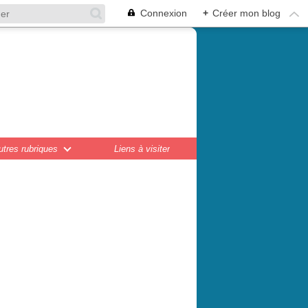
Connexion
+
Créer mon blog
en,
ations...
utres rubriques
Liens à visiter