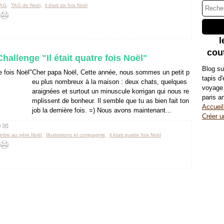
AG
,
TAG de Noël
,
il était six fois Noël
l
cout
Challenge "Il était quatre fois Noël"
Blog su
Cher papa Noël, Cette année, nous sommes un petit p
tapis d
eu plus nombreux à la maison : deux chats, quelques
voyage 
araignées et surtout un minuscule korrigan qui nous re
paris a
mplissent de bonheur. Il semble que tu as bien fait ton
Accueil
job la dernière fois. =) Nous avons maintenant...
Créer u
 [
#
]
ettre au père Noël
,
Illustrations et compagnie
,
il était quatre fois Noël