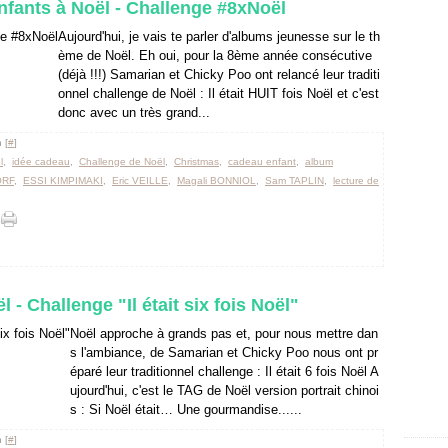
 enfants à Noël - Challenge #8xNoël
Aujourd'hui, je vais te parler d'albums jeunesse sur le th
ème de Noël. Eh oui, pour la 8ème année consécutive
(déjà !!!) Samarian et Chicky Poo ont relancé leur traditi
onnel challenge de Noël : Il était HUIT fois Noël et c'est
donc avec un très grand...
 [
#
]
l
,
idée cadeau
,
Challenge de Noël
,
Christmas
,
cadeau enfant
,
album
ORF
,
ESSI KIMPIMAKI
,
Eric VEILLE
,
Magali BONNIOL
,
Sam TAPLIN
,
lecture de
l - Challenge "Il était six fois Noël"
Noël approche à grands pas et, pour nous mettre dan
s l'ambiance, de Samarian et Chicky Poo nous ont pr
éparé leur traditionnel challenge : Il était 6 fois Noël A
ujourd'hui, c'est le TAG de Noël version portrait chinoi
s : Si Noël était… Une gourmandise......
 [
#
]