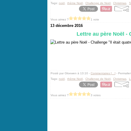
Tags:
noël
,
thème Noël
,
Challenge de Noël
,
Christmas
,
T
Vous aimez ?
1 vote
13 décembre 2016
Lettre au père Noël - 
Posté par Gloewen à 13:10 -
Commentaires [
…
]
- Permalien
Tags:
noël
,
thème Noël
,
Challenge de Noël
,
Christmas
,
L
Vous aimez ?
3 votes