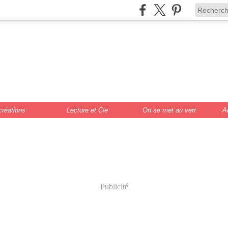
de Scrat et Gloew
cture, DIY, illustr
créations
Lecture et Cie
On se met au vert
A
Publicité