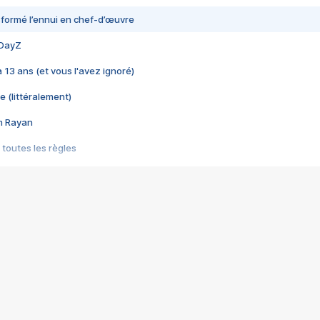
nsformé l’ennui en chef-d’œuvre
 DayZ
 a 13 ans (et vous l'avez ignoré)
e (littéralement)
im Rayan
 toutes les règles
s les jeux vidéo
us choquant de Rockstar ? - Le scandale BULLY
e plus moche de Steam
du RÊVE tourne au CAUCHEMAR
pendant 8 heures
it… à tort