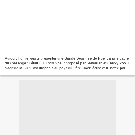
Aujourd'hui, je vais te présenter une Bande Dessinée de Noël dans le cadre
du challenge "Il était HUIT fois Noël " proposé par Samarian et Chicky Poo. Il
s'agit de la BD "Catastrophe s au pays du Père-Noël" écrite et illustrée par
Frank LE GALL. Tu peux...