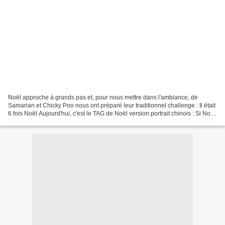
Noël approche à grands pas et, pour nous mettre dans l'ambiance, de
Samarian et Chicky Poo nous ont préparé leur traditionnel challenge : Il était
6 fois Noël Aujourd'hui, c'est le TAG de Noël version portrait chinois : Si Noël
était… Une gourmandise......