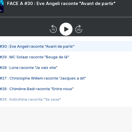
FACE A #30 : Eve Angeli raconte "Avant de partir"
#30 : Eve Angeli raconte "Avant de partir"
#29 : MC Solaar raconte "Bouge de là"
28 : Lorie raconte "Je vais vite"
#27 : Christophe Willem raconte "Jacques a dit"
#26 : Chimène Badi raconte "Entre nous"
#25 : Indochine raconte "3e sexe"
#24 : Zaho raconte "C'est chelou"
#23 : Patrick Bruel raconte "Au café des délices"
#22 : Kyo raconte "Le chemin"