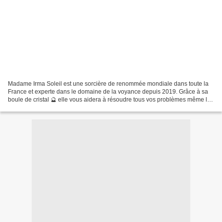
Madame Irma Soleil est une sorcière de renommée mondiale dans toute la
France et experte dans le domaine de la voyance depuis 2019. Grâce à sa
boule de cristal 🔮 elle vous aidera à résoudre tous vos problèmes même les
plus désespérés car il n'y a pas...