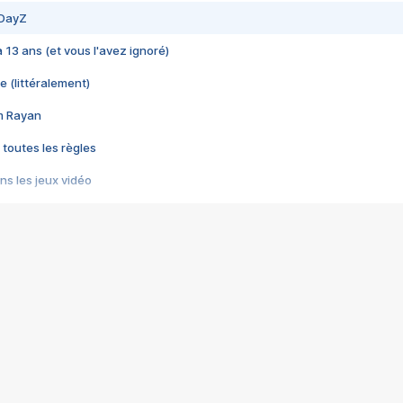
 DayZ
 a 13 ans (et vous l'avez ignoré)
e (littéralement)
im Rayan
 toutes les règles
s les jeux vidéo
us choquant de Rockstar ? - Le scandale BULLY
e plus moche de Steam
du RÊVE tourne au CAUCHEMAR
pendant 8 heures
it… à tort
umiliés par un jeu vidéo