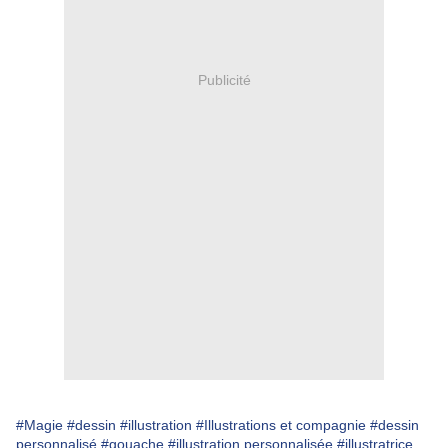
Publicité
#Magie
#dessin
#illustration
#Illustrations et compagnie
#dessin
personnalisé
#gouache
#illustration personnalisée
#illustratrice