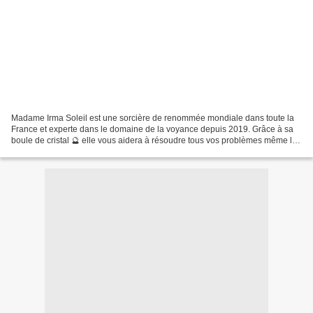
Madame Irma Soleil est une sorcière de renommée mondiale dans toute la
France et experte dans le domaine de la voyance depuis 2019. Grâce à sa
boule de cristal 🔮 elle vous aidera à résoudre tous vos problèmes même les
plus désespérés car il n'y a pas...