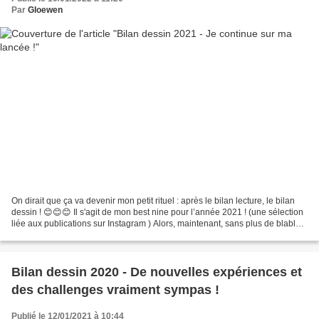
Par
Gloewen
On dirait que ça va devenir mon petit rituel : après le bilan lecture, le bilan
dessin ! 😊😊😊 Il s'agit de mon best nine pour l’année 2021 ! (une sélection
liée aux publications sur Instagram ) Alors, maintenant, sans plus de blabla,
la question que vous...
Bilan dessin 2020 - De nouvelles expériences et
des challenges vraiment sympas !
Publié le 12/01/2021 à 10:44