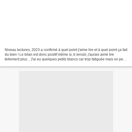
Niveau lectures, 2023 a confirmé à quel point j'aime lire et à quel point ça fait
du bien ! Le bilan est donc positif même si, b iensûr, j'aurais aimé lire
tellement plus... J'ai eu quelques petits blancs car trop fatiguée mais on peut
dire que mon rituel...