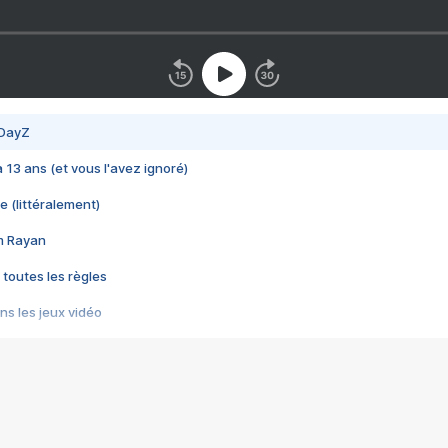
 DayZ
 a 13 ans (et vous l'avez ignoré)
e (littéralement)
im Rayan
 toutes les règles
s les jeux vidéo
us choquant de Rockstar ? - Le scandale BULLY
e plus moche de Steam
du RÊVE tourne au CAUCHEMAR