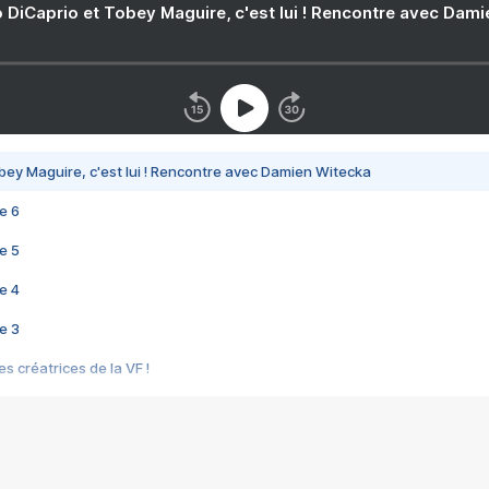
 DiCaprio et Tobey Maguire, c'est lui ! Rencontre avec Dam
bey Maguire, c'est lui ! Rencontre avec Damien Witecka
e 6
e 5
e 4
e 3
s créatrices de la VF !
e 2
e 1
e Mektoub My Love arrive enfin ! Rencontre avec Shaïn Boumedine et Sal