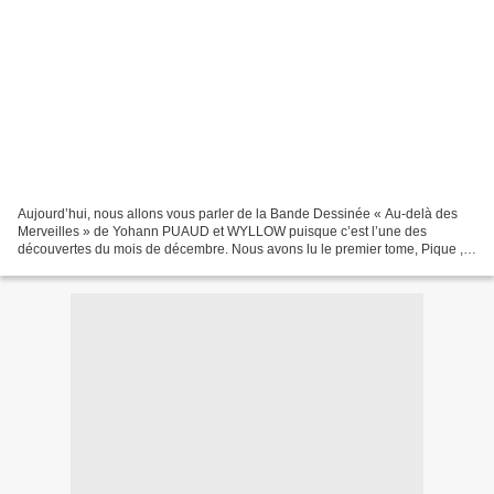
Aujourd’hui, nous allons vous parler de la Bande Dessinée « Au-delà des
Merveilles » de Yohann PUAUD et WYLLOW puisque c’est l’une des
découvertes du mois de décembre. Nous avons lu le premier tome, Pique ,
paru aux éditions Clair de Lune dans la collection...