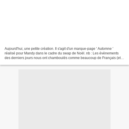
Aujourd'hui, une petite création. Il s'agit d'un marque-page ' Automne '
réalisé pour Mandy dans le cadre du swap de Noël. nb : Les évènements
des derniers jours nous ont chamboulés comme beaucoup de Français (et
même au-delà de nos frontières). Nous...