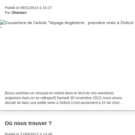
Publié le 09/11/2014 à 15:17
Par
Gloewen
[Nous sommes un chouyat en retard dans le récit de nos aventures
anglaises mais on se rattrape!!] Samedi 30 novembre 2013, nous avons
décidé de faire une petite virée à Oxford (c'est seulement à 1h de chez
nous). Après s’être garés sur l’un des grands...
Où nous trouver ?
Publié le 21/09/2012 à 14:46