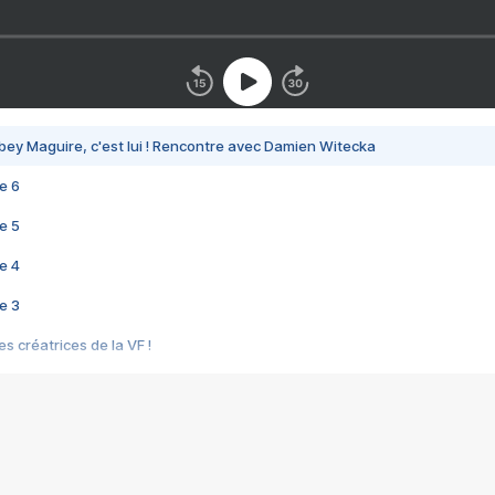
bey Maguire, c'est lui ! Rencontre avec Damien Witecka
e 6
e 5
e 4
e 3
s créatrices de la VF !
e 2
e 1
e Mektoub My Love arrive enfin ! Rencontre avec Shaïn Boumedine et Sal