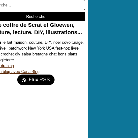
e coffre de Scrat et Gloewen,
ure, lecture, DIY, illustrations...
r le fait maison, couture, DIY, noël covoiturage,
'éveil patchwork New York USA fest-noz livre
crochet diy salsa bretagne chat bons plans
ngleterre
 du blog
n blog avec CanalBlog
Flux RSS