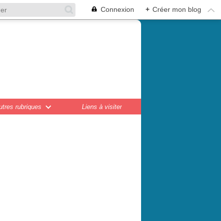
Connexion
+
Créer mon blog
en,
ations...
utres rubriques
Liens à visiter