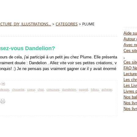
TURE, DIY, ILLUSTRATIONS...
>
CATEGORIES
>
PLUME
Aide su
Autour 
Avec no
sez-vous Dandelion?
Ces site
.
jours de cela, j'ai participé à un petit jeu chez Plume. Elle présenta
Ces sit
vraiment douée : Dandelion . Allez vite voir ses petites créations, v
FAQ Ne
conquis! :) Je ne pensais pas vraiment gagner car il y avait énormé
Lectur
Les chr
 [
#
]
Les Liv
dessin
,
chouette
,
coeur
,
chat
,
concours
,
dandelion
,
gagné
,
hibou
,
acheter
,
Livres 
Nos bal
Nos liv
Nos liv