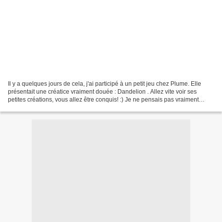
Il y a quelques jours de cela, j'ai participé à un petit jeu chez Plume. Elle
présentait une créatice vraiment douée : Dandelion . Allez vite voir ses
petites créations, vous allez être conquis! :) Je ne pensais pas vraiment
gagner car il y avait énormément...