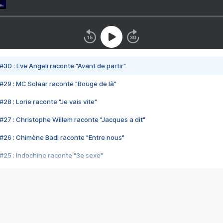
#30 : Eve Angeli raconte "Avant de partir"
#29 : MC Solaar raconte "Bouge de là"
28 : Lorie raconte "Je vais vite"
#27 : Christophe Willem raconte "Jacques a dit"
#26 : Chimène Badi raconte "Entre nous"
#25 : Indochine raconte "3e sexe"
#24 : Zaho raconte "C'est chelou"
#23 : Patrick Bruel raconte "Au café des délices"
#22 : Kyo raconte "Le chemin"