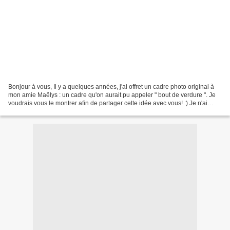
Bonjour à vous, Il y a quelques années, j'ai offret un cadre photo original à
mon amie Maëlys : un cadre qu'on aurait pu appeler " bout de verdure ". Je
voudrais vous le montrer afin de partager cette idée avec vous! :) Je n'ai
malheureusement pas pensé...