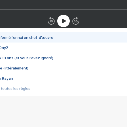
nsformé l’ennui en chef-d’œuvre
 DayZ
 a 13 ans (et vous l'avez ignoré)
e (littéralement)
im Rayan
 toutes les règles
s les jeux vidéo
us choquant de Rockstar ? - Le scandale BULLY
e plus moche de Steam