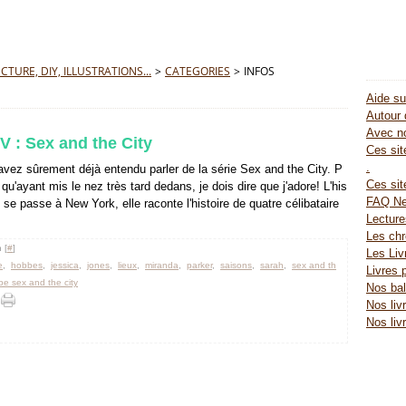
TURE, DIY, ILLUSTRATIONS...
>
CATEGORIES
>
INFOS
Aide su
Autour 
Avec no
V : Sex and the City
Ces site
.
vez sûrement déjà entendu parler de la série Sex and the City. P
Ces sit
qu'ayant mis le nez très tard dedans, je dois dire que j'adore! L'his
FAQ Ne
e se passe à New York, elle raconte l'histoire de quatre célibataire
Lectur
Les chr
 [
#
]
Les Liv
e
,
hobbes
,
jessica
,
jones
,
lieux
,
miranda
,
parker
,
saisons
,
sarah
,
sex and th
Livres 
be sex and the city
Nos bal
Nos liv
Nos liv