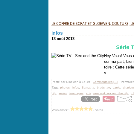
LE COFFRE DE SCRAT ET GLOEWEN, COUTURE, LEC
infos
13 août 2013
Série T
Hey Vous! Vous a
our ma part, bien 
toire : Cette séri
s...
Posté par Gloewen à 16:19 -
Commentaires [
…
]
- Permalien
Tags:
photos
,
infos
,
Samatha
,
bradshaw
,
carrie
,
charlott
city
,
séries
,
tournages
,
voir
,
new york sex and the city
,
ro
Vous aimez ?
2 votes