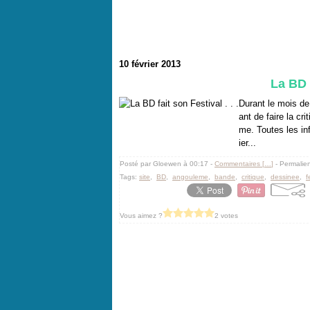
10 février 2013
La BD f
Durant le mois de 
ant de faire la cr
me. Toutes les in
ier...
Posté par Gloewen à 00:17 -
Commentaires [
…
]
- Permalien
Tags:
site
,
BD
,
angouleme
,
bande
,
critique
,
dessinee
,
f
Vous aimez ?
2 votes