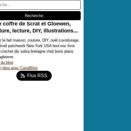
e coffre de Scrat et Gloewen,
ure, lecture, DIY, illustrations...
r le fait maison, couture, DIY, noël covoiturage,
'éveil patchwork New York USA fest-noz livre
crochet diy salsa bretagne chat bons plans
ngleterre
 du blog
n blog avec CanalBlog
Flux RSS