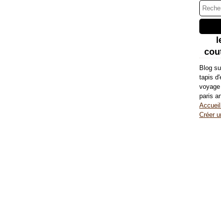
l
cout
Blog su
tapis d
voyage 
paris a
Accueil
Créer u