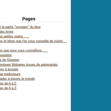
Pages
r la partie "voyages" du blog
des livres
s petites mains . . .
s et blogs que l'on vous conseille de visiter . .
es que nous vous conseillons . . .
wsletter
es de Gloewen
oniques littéraires issues de partenariats
res à écouter
par traducteurs
ades à travers le monde
res de A à Z
res de A à Z