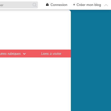
Connexion
+
Créer mon blog
en,
ations...
utres rubriques
Liens à visiter