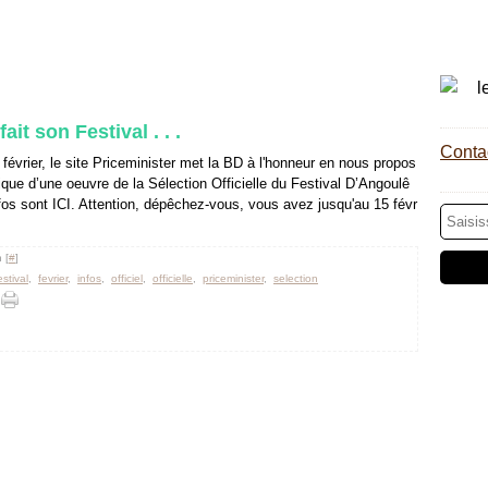
ait son Festival . . .
Contac
février, le site Priceminister met la BD à l'honneur en nous propos
itique d’une oeuvre de la Sélection Officielle du Festival D’Angoulê
fos sont ICI. Attention, dépêchez-vous, vous avez jusqu'au 15 févr
 [
#
]
estival
,
fevrier
,
infos
,
officiel
,
officielle
,
priceminister
,
selection