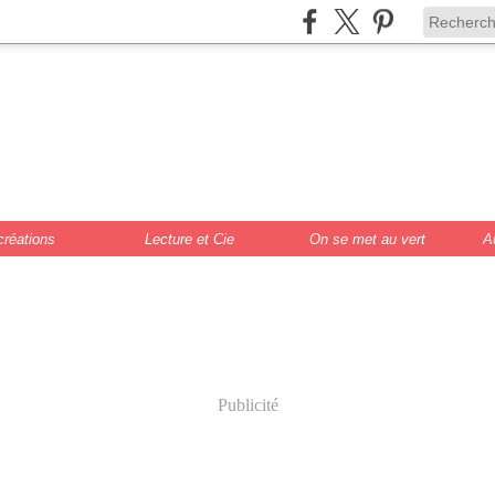
de Scrat et Gloew
cture, DIY, illustr
créations
Lecture et Cie
On se met au vert
A
Publicité