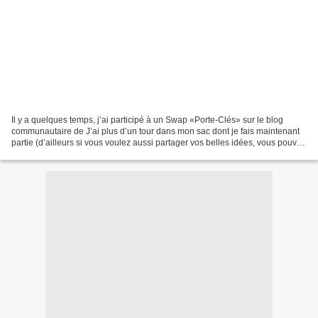
Il y a quelques temps, j’ai participé à un Swap «Porte-Clés» sur le blog
communautaire de J’ai plus d’un tour dans mon sac dont je fais maintenant
partie (d’ailleurs si vous voulez aussi partager vos belles idées, vous pouvez
vous y inscrire à votre tour,...