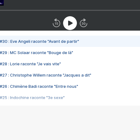
#30 : Eve Angeli raconte "Avant de partir"
#29 : MC Solaar raconte "Bouge de là"
28 : Lorie raconte "Je vais vite"
#27 : Christophe Willem raconte "Jacques a dit"
#26 : Chimène Badi raconte "Entre nous"
#25 : Indochine raconte "3e sexe"
#24 : Zaho raconte "C'est chelou"
#23 : Patrick Bruel raconte "Au café des délices"
#22 : Kyo raconte "Le chemin"