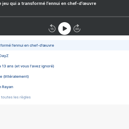
e jeu qui a transformé l’ennui en chef-d’œuvre
nsformé l’ennui en chef-d’œuvre
 DayZ
 a 13 ans (et vous l'avez ignoré)
e (littéralement)
im Rayan
 toutes les règles
s les jeux vidéo
us choquant de Rockstar ? - Le scandale BULLY
e plus moche de Steam