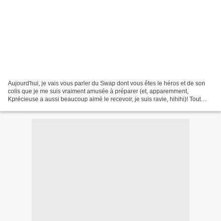
Aujourd'hui, je vais vous parler du Swap dont vous êtes le héros et de son
colis que je me suis vraiment amusée à préparer (et, apparemment,
Kprécieuse a aussi beaucoup aimé le recevoir, je suis ravie, hihihi)! Tout
d'abord, le contexte! Sur Livraddict...