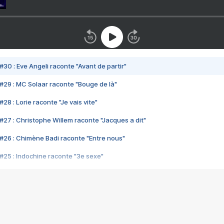
#30 : Eve Angeli raconte "Avant de partir"
#29 : MC Solaar raconte "Bouge de là"
28 : Lorie raconte "Je vais vite"
#27 : Christophe Willem raconte "Jacques a dit"
#26 : Chimène Badi raconte "Entre nous"
#25 : Indochine raconte "3e sexe"
#24 : Zaho raconte "C'est chelou"
#23 : Patrick Bruel raconte "Au café des délices"
#22 : Kyo raconte "Le chemin"