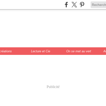
de Scrat et Gloew
cture, DIY, illustr
créations
Lecture et Cie
On se met au vert
A
Publicité