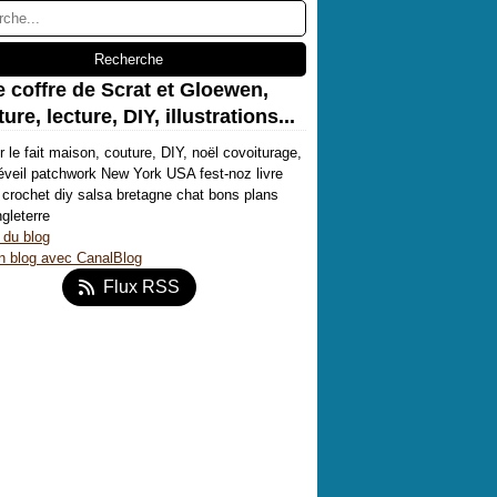
e coffre de Scrat et Gloewen,
ure, lecture, DIY, illustrations...
r le fait maison, couture, DIY, noël covoiturage,
'éveil patchwork New York USA fest-noz livre
crochet diy salsa bretagne chat bons plans
ngleterre
 du blog
n blog avec CanalBlog
Flux RSS