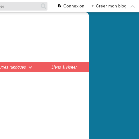
Connexion
+
Créer mon blog
en,
ations...
utres rubriques
Liens à visiter