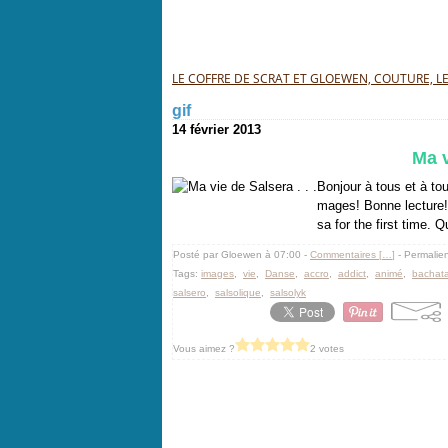
LE COFFRE DE SCRAT ET GLOEWEN, COUTURE, LEC
gif
14 février 2013
Ma v
Bonjour à tous et à to
mages! Bonne lecture! 
sa for the first time. Q
Posté par Gloewen à 07:00 -
Commentaires [
…
]
- Permalien
Tags:
images
,
vie
,
Danse
,
accro
,
addict
,
animé
,
bachat
salsero
,
salsolique
,
salsolyk
Vous aimez ?
2 votes