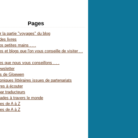
Pages
r la partie "voyages" du blog
des livres
s petites mains . . .
s et blogs que l'on vous conseille de visiter . .
es que nous vous conseillons . . .
wsletter
es de Gloewen
oniques littéraires issues de partenariats
res à écouter
par traducteurs
ades à travers le monde
res de A à Z
res de A à Z