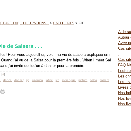
TURE, DIY, ILLUSTRATIONS...
>
CATEGORIES
>
GIF
Aide su
Autour 
Avec no
ie de Salsera . . .
Ces site
.
utes! Pour vous aujourd'hui, voici ma vie de salsera expliquée en i
Ces sit
Quand j'ai vu de la Salsa pour la première fois . When I meet Sal
FAQ Ne
uand j'ai invité quelqu'un à danser pour la première...
Lectur
 [
#
]
Les chr
a
,
dance
,
danser
,
gif
,
kizomba
,
latine
,
life
,
merengue
,
picture
,
salsa
,
salsera
,
Les Liv
Livres 
Nos bal
Nos liv
Nos liv