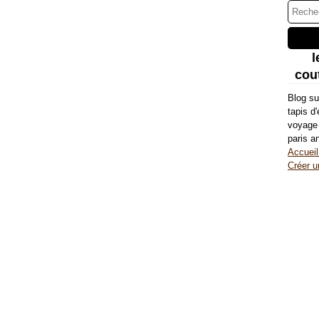
l
cout
Blog su
tapis d
voyage 
paris a
Accueil
Créer u