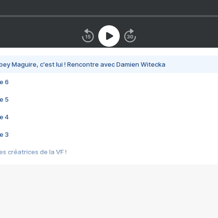
bey Maguire, c'est lui ! Rencontre avec Damien Witecka
e 6
e 5
e 4
e 3
s créatrices de la VF !
e 2
e 1
e Mektoub My Love arrive enfin ! Rencontre avec Shaïn Boumedine et Sal