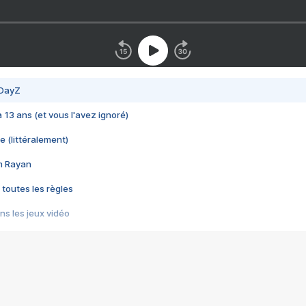
 DayZ
 a 13 ans (et vous l'avez ignoré)
e (littéralement)
im Rayan
 toutes les règles
s les jeux vidéo
us choquant de Rockstar ? - Le scandale BULLY
e plus moche de Steam
du RÊVE tourne au CAUCHEMAR