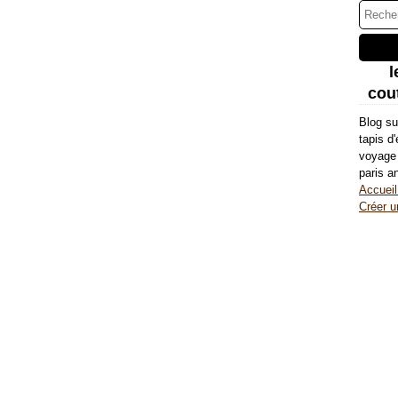
l
cout
Blog su
tapis d
voyage 
paris a
Accueil
Créer u