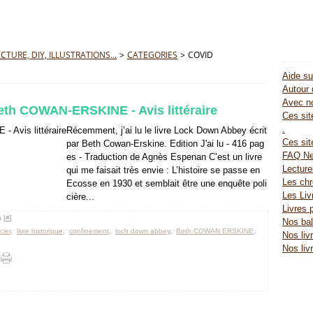
TURE, DIY, ILLUSTRATIONS...
>
CATEGORIES
>
COVID
Aide su
Autour 
Avec no
th COWAN-ERSKINE - Avis littéraire
Ces site
.
Récemment, j’ai lu le livre Lock Down Abbey écrit
Ces sit
par Beth Cowan-Erskine. Edition J'ai lu - 416 pag
FAQ Ne
es - Traduction de Agnès Espenan C’est un livre
Lectur
qui me faisait très envie : L’histoire se passe en
Les chr
Ecosse en 1930 et semblait être une enquête poli
Les Liv
cière...
Livres 
 [
#
]
Nos bal
icier
,
livre historique
,
confinement
,
loch down abbey
,
Beth COWAN ERSKINE
,
Nos liv
Nos liv