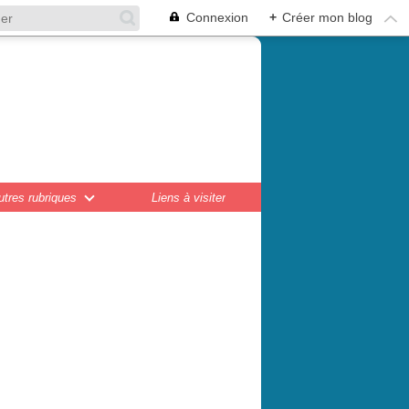
Connexion
+
Créer mon blog
en,
ations...
utres rubriques
Liens à visiter