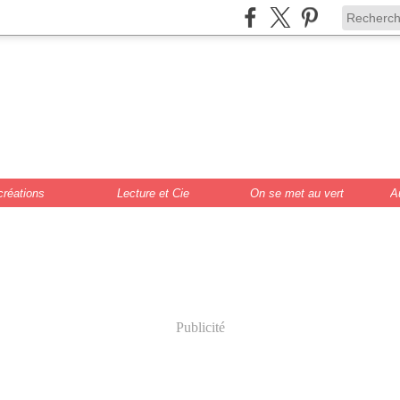
de Scrat et Gloew
cture, DIY, illustr
créations
Lecture et Cie
On se met au vert
A
Publicité