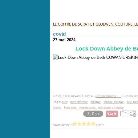
LE COFFRE DE SCRAT ET GLOEWEN, COUTURE, LEC
covid
27 mai 2024
Lock Down Abbey de Be
Posté par Gloewen à 13:14 -
Commentaires [
…
]
- Permalien
Tags:
avis
,
avis littéraire
,
critique
,
Masse critique
,
livre pol
Covid
,
Huis clos
,
Aristocratie
,
littérature anglaise
Vous aimez ?
1 vote