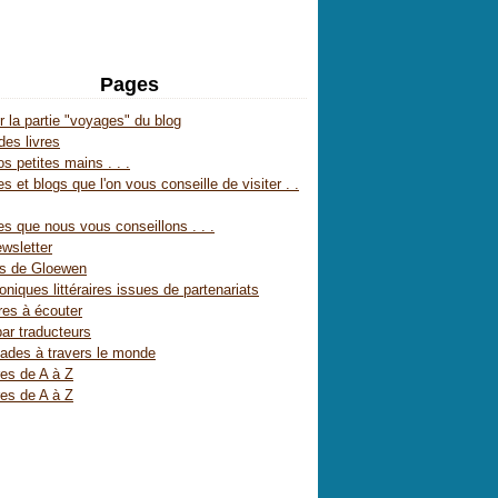
Pages
r la partie "voyages" du blog
des livres
s petites mains . . .
s et blogs que l'on vous conseille de visiter . .
es que nous vous conseillons . . .
wsletter
es de Gloewen
oniques littéraires issues de partenariats
res à écouter
par traducteurs
ades à travers le monde
res de A à Z
res de A à Z