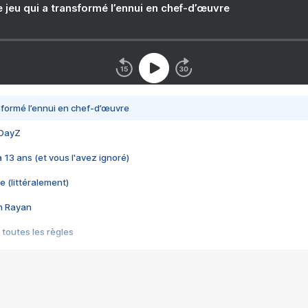
e jeu qui a transformé l’ennui en chef-d’œuvre
nsformé l’ennui en chef-d’œuvre
 DayZ
 a 13 ans (et vous l'avez ignoré)
e (littéralement)
im Rayan
 toutes les règles
s les jeux vidéo
us choquant de Rockstar ? - Le scandale BULLY
e plus moche de Steam