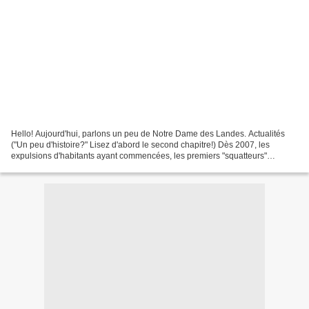
Hello! Aujourd'hui, parlons un peu de Notre Dame des Landes. Actualités
("Un peu d'histoire?" Lisez d'abord le second chapitre!) Dès 2007, les
expulsions d'habitants ayant commencées, les premiers "squatteurs"
prennent place dans les habitations délaissées...