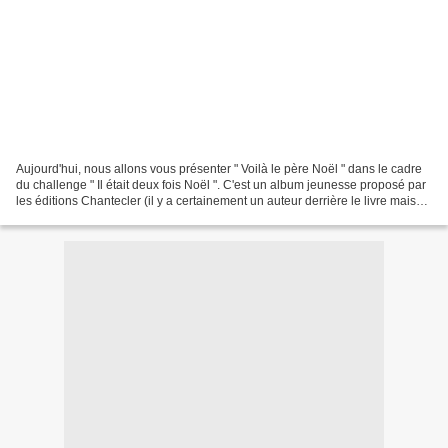
Aujourd'hui, nous allons vous présenter " Voilà le père Noël " dans le cadre
du challenge " Il était deux fois Noël ". C'est un album jeunesse proposé par
les éditions Chantecler (il y a certainement un auteur derrière le livre mais
son nom n'est pas...