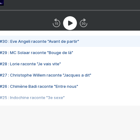
#30 : Eve Angeli raconte "Avant de partir"
#29 : MC Solaar raconte "Bouge de là"
28 : Lorie raconte "Je vais vite"
#27 : Christophe Willem raconte "Jacques a dit"
#26 : Chimène Badi raconte "Entre nous"
#25 : Indochine raconte "3e sexe"
#24 : Zaho raconte "C'est chelou"
#23 : Patrick Bruel raconte "Au café des délices"
#22 : Kyo raconte "Le chemin"