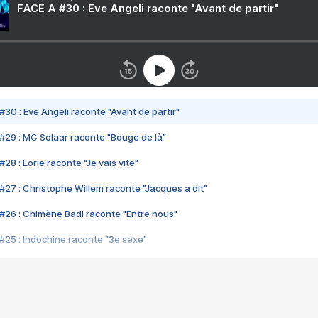
FACE A #30 : Eve Angeli raconte "Avant de partir"
#30 : Eve Angeli raconte "Avant de partir"
#29 : MC Solaar raconte "Bouge de là"
28 : Lorie raconte "Je vais vite"
#27 : Christophe Willem raconte "Jacques a dit"
#26 : Chimène Badi raconte "Entre nous"
#25 : Indochine raconte "3e sexe"
#24 : Zaho raconte "C'est chelou"
#23 : Patrick Bruel raconte "Au café des délices"
#22 : Kyo raconte "Le chemin"