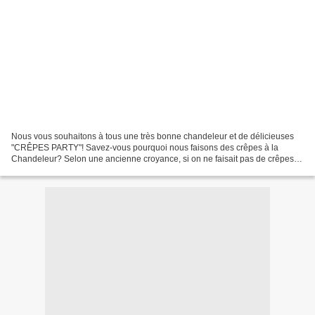
Nous vous souhaitons à tous une très bonne chandeleur et de délicieuses
"CRÊPES PARTY"! Savez-vous pourquoi nous faisons des crêpes à la
Chandeleur? Selon une ancienne croyance, si on ne faisait pas de crêpes le
jour de la Chandeleur le blé allait devenir...