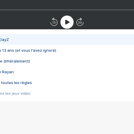
 DayZ
 a 13 ans (et vous l'avez ignoré)
e (littéralement)
im Rayan
 toutes les règles
s les jeux vidéo
us choquant de Rockstar ? - Le scandale BULLY
e plus moche de Steam
du RÊVE tourne au CAUCHEMAR