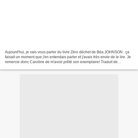
Aujourd'hui, je vais vous parler du livre Zéro déchet de Béa JOHNSON . ça
faisait un moment que j'en entendais parler et j'avais très envie de le lire. Je
remercie donc Caroline de m'avoir prêté son exemplaire! Traduit de
l'américain par Laure MOTET Ce...