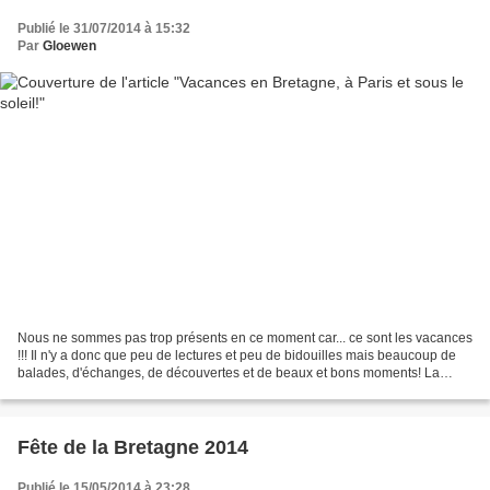
Publié le 31/07/2014 à 15:32
Par
Gloewen
Nous ne sommes pas trop présents en ce moment car... ce sont les vacances
!!! Il n'y a donc que peu de lectures et peu de bidouilles mais beaucoup de
balades, d'échanges, de découvertes et de beaux et bons moments! La
nature, les fleurs et les fruits......
Fête de la Bretagne 2014
Publié le 15/05/2014 à 23:28