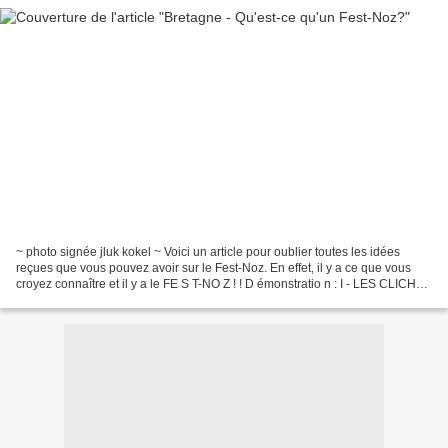
~ photo signée jluk kokel ~ Voici un article pour oublier toutes les idées
reçues que vous pouvez avoir sur le Fest-Noz. En effet, il y a ce que vous
croyez connaître et il y a le FE S T-NO Z ! ! D émonstratio n : I - LES CLICHES
DU FEST NOZ : Il n'y...