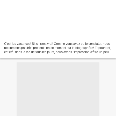
C'est les vacances! Si, si, c'est vrai! Comme vous avez pu le constater, nous
ne sommes pas très présents en ce moment sur la blogosphère! Et pourtant,
cet été, dans la vie de tous les jours, nous avons l'impression d'être un peu
partout à la fois! Pas...