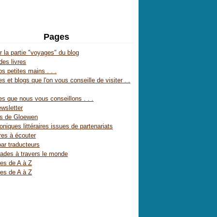
Pages
r la partie "voyages" du blog
des livres
s petites mains . . .
s et blogs que l'on vous conseille de visiter . .
es que nous vous conseillons . . .
wsletter
es de Gloewen
oniques littéraires issues de partenariats
res à écouter
par traducteurs
ades à travers le monde
res de A à Z
res de A à Z