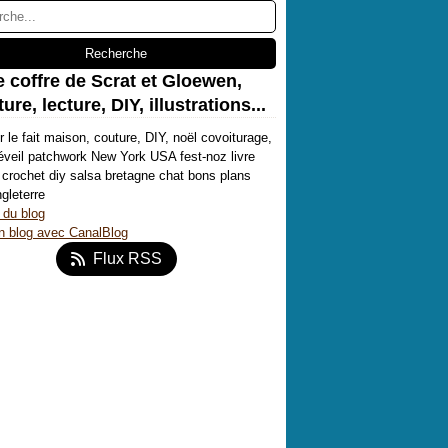
e coffre de Scrat et Gloewen,
ure, lecture, DIY, illustrations...
r le fait maison, couture, DIY, noël covoiturage,
'éveil patchwork New York USA fest-noz livre
crochet diy salsa bretagne chat bons plans
ngleterre
 du blog
n blog avec CanalBlog
Flux RSS