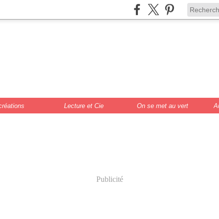
de Scrat et Gloew
cture, DIY, illustr
créations
Lecture et Cie
On se met au vert
A
Publicité