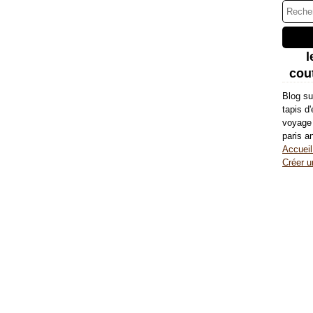
l
cout
Blog su
tapis d
voyage 
paris a
Accueil
Créer u