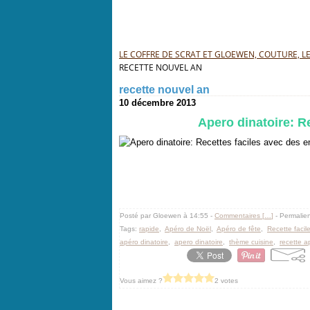
LE COFFRE DE SCRAT ET GLOEWEN, COUTURE, LEC
RECETTE NOUVEL AN
recette nouvel an
10 décembre 2013
Apero dinatoire: R
Posté par Gloewen à 14:55 -
Commentaires [
…
]
- Permalien
Tags:
rapide
,
Apéro de Noël
,
Apéro de fête
,
Recette facil
apéro dinatoire
,
apero dinatoire
,
thème cuisine
,
recette a
Vous aimez ?
2 votes