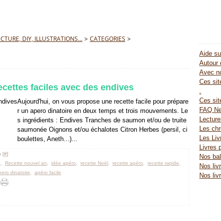
TURE, DIY, ILLUSTRATIONS...
>
CATEGORIES
>
Aide su
Autour 
Avec no
Ces site
ecettes faciles avec des endives
.
Ces sit
Aujourd'hui, on vous propose une recette facile pour prépare
FAQ Ne
r un apero dinatoire en deux temps et trois mouvements. Le
Lectur
s ingrédients : Endives Tranches de saumon et/ou de truite
Les chr
saumonée Oignons et/ou échalotes Citron Herbes (persil, ci
Les Liv
boulettes, Aneth...)...
Livres 
 [
#
]
Nos bal
e
,
Recette nouvel an
,
idée apéro
,
recette Noël
,
recette apéro
,
recette rapide
,
Nos liv
pero dinatoire
,
apéro facile
Nos liv