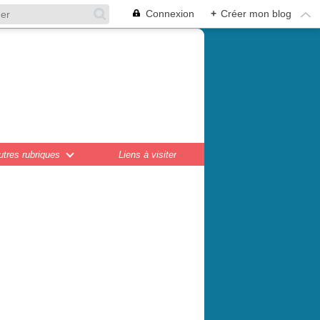
Connexion
+
Créer mon blog
en,
ations...
utres rubriques
Liens à visiter