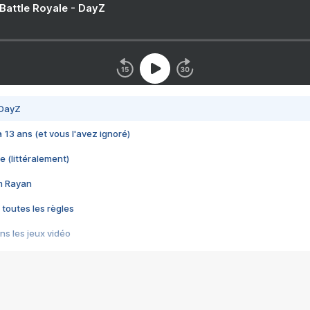
 Battle Royale - DayZ
 DayZ
 a 13 ans (et vous l'avez ignoré)
e (littéralement)
im Rayan
 toutes les règles
s les jeux vidéo
us choquant de Rockstar ? - Le scandale BULLY
e plus moche de Steam
du RÊVE tourne au CAUCHEMAR