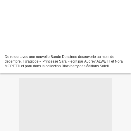
De retour avec une nouvelle Bande Dessinée découverte au mois de
décembre. Il s’agit de « Princesse Sara » écrit par Audrey ALWETT et Nora
MORETTI et paru dans la collection Blackberry des éditions Soleil .
Princesse Sara aux éditions Soleil en 2009 Scénario...