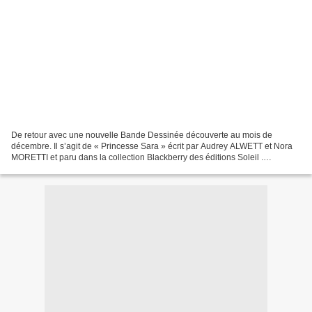
De retour avec une nouvelle Bande Dessinée découverte au mois de
décembre. Il s’agit de « Princesse Sara » écrit par Audrey ALWETT et Nora
MORETTI et paru dans la collection Blackberry des éditions Soleil .
Princesse Sara aux éditions Soleil en 2009 Scénario...