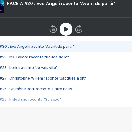
FACE A #30 : Eve Angeli raconte "Avant de partir"
#30 : Eve Angeli raconte "Avant de partir"
#29 : MC Solaar raconte "Bouge de là"
28 : Lorie raconte "Je vais vite"
#27 : Christophe Willem raconte "Jacques a dit"
#26 : Chimène Badi raconte "Entre nous"
#25 : Indochine raconte "3e sexe"
#24 : Zaho raconte "C'est chelou"
#23 : Patrick Bruel raconte "Au café des délices"
#22 : Kyo raconte "Le chemin"